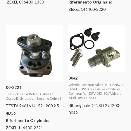
ZEXEL 096400-1330
Riferimento Originale:
ZEXEL 146400-2220
0042
Valvole Common rail DRV – DENSO /
00-2221
DRV-DENSO C/rail Valves / Valvula
Common Rail DRV-DENSO / Valvula
Teste / Head & Rotor / Cabeza /
c/rail DRV-DENSO
Corpo Distribuidor [Bosch e Delphi]
Rif. originale DENSO 294200-
TESTA 9461614152 L200 2.5
0042
4D56
Riferimento Originale:
ZEXEL 146400-2221