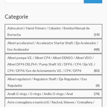
e
r
c
Categorie
a
:
Adescatori / Hand Primers / Cebador / Bomba Manual de
Borracha
(19)
Alberi acceleratori / Accelerator Starter Shaft / Eje Acelerador /
Exo Acelerador
(48)
Alberi pompa V.E. / Alberi CP4 / Alberi DENSO / Alberi VDO /
Alberi DFP6 DELPHI / Pump Shaft V.E / DFP6 / CP4 / Eje V.E. /
CP4 / DFP6/ Exo de Acionamento V.E. / CP4 / DFP6
(83)
Alberi regolatori / Regulator Shaft / Eje Regulador / Exo
Regulador
(4)
Anelli O-rings / O-rings / Anillo O-rings / Anel
(74)
Aste cremagliera e manicotti / Racks& Sleeves / Cremallera /