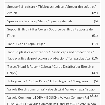
Spessori di registro / Thickness register / Spesor de registro /
Arruela
(24)
Spessori di taratura / Shims / Spesor / Arruela
(6)
Supporti filtro / Filter Cover / Soporte de filtros / Suporte de
Filtro
(51)
Tappi / Caps / Tapa / Bujao
(17)
Tappi in plastica e protezioni / Plastic caps and protections /
Tapa plastica de proteccion y proteccion / Tampa plastica
(10)
Teste / Head & Rotor / Cabeza / Corpo Distribuidor [Bosch e
Delphi]
(37)
Tubi gomma / Rubber Pipes / Tubo de goma / Mangueira
(5)
Valvole Bosch common rail / Bosch c/rail Valves / Tapa / Bujao
(216)
Valvole Common rail DRV – BOSCH / Valvula Common Rail
DRV-BOSCH / Valvula Common Rail DRV-BOSCH / Valvula c/rail