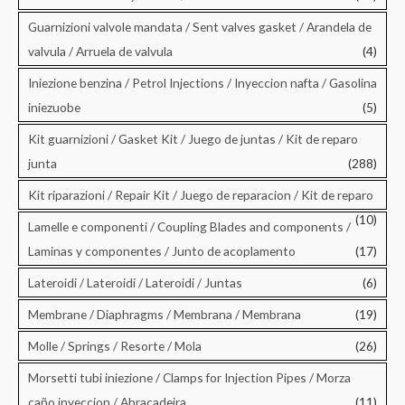
Guarnizioni valvole mandata / Sent valves gasket / Arandela de
valvula / Arruela de valvula
(4)
Iniezione benzina / Petrol Injections / Inyeccion nafta / Gasolina
iniezuobe
(5)
Kit guarnizioni / Gasket Kit / Juego de juntas / Kit de reparo
junta
(288)
Kit riparazioni / Repair Kit / Juego de reparacion / Kit de reparo
(10)
Lamelle e componenti / Coupling Blades and components /
Laminas y componentes / Junto de acoplamento
(17)
Lateroidi / Lateroidi / Lateroidi / Juntas
(6)
Membrane / Diaphragms / Membrana / Membrana
(19)
Molle / Springs / Resorte / Mola
(26)
Morsetti tubi iniezione / Clamps for Injection Pipes / Morza
caño inyeccion / Abracadeira
(11)