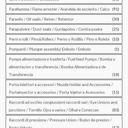
Parafiamma / Flame arrester / Arandela de asciento / Calco
(91)
Paraolio / Oil seals / Reten / Retentor
(30)
Parapolvere / Dust seals / Gurdapolvo / Contra poeira
(25)
Perni e rulli / Pins&Rollers / Perno y Rodillo / Pino e Rolete
(10)
Pompanti / Plunger assembly/ Embolo / Embolo
(1)
Pompe alimentazione e trasferta / Fuel feed Pumps / Bomba y
alimentacion y transferencia / Bomba Alimentadora e de
Transferencia
(18)
Porta iniettori e accessori / Nozzle Holder and Accessories /
Portainyector y accesorios / Porta Injetor e Acessorios
(15)
Raccordi ad occhio congiunzioni raccordi vari / Eye Unions and
junctions / Tornillo Ojos e varios / Olhal e Coneccao
(83)
Raccordi di pressione / Pressure Union / Bulon de presion /
Porta Valvula
(17)