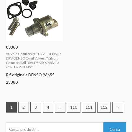
03380
Valvole Common rail DRV – DENSO /
DRV-DENSO C/rail Valves / Valvula
Common Rail DRV-DENSO / Valvula
c/rail DRV-DENSO
Rif. originale DENSO 96655
23380
1
2
3
4
…
110
111
112
→
C
Cerca