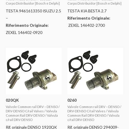
Corpo Distribuidor [Bosch e Delphi]
Corpo Distribuidor [Bosch e Delphi]
TESTA 9461613350 ISUZU 2.5
TESTA KIA BESTA 2.7
–
Riferimento Originale:
Riferimento Originale:
ZEXEL 146402-2700
ZEXEL 146402-0920
020QK
0260
Valvole Common rail DRV – DENSO /
Valvole Common rail DRV – DENSO /
DRV-DENSO C/rail Valves / Valvula
DRV-DENSO C/rail Valves / Valvula
Common Rail DRV-DENSO / Valvula
Common Rail DRV-DENSO / Valvula
c/rail DRV-DENSO
c/rail DRV-DENSO
Rif. originale DENSO 1920QK
Rif. originale DENSO 294009-