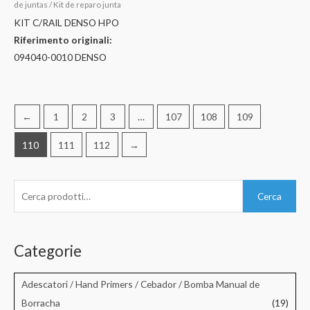
de juntas / Kit de reparo junta
KIT C/RAIL DENSO HPO
Riferimento originali:
094040-0010 DENSO
←
1
2
3
…
107
108
109
110
111
112
→
C
Cerca
e
r
c
Categorie
a
:
Adescatori / Hand Primers / Cebador / Bomba Manual de
Borracha
(19)