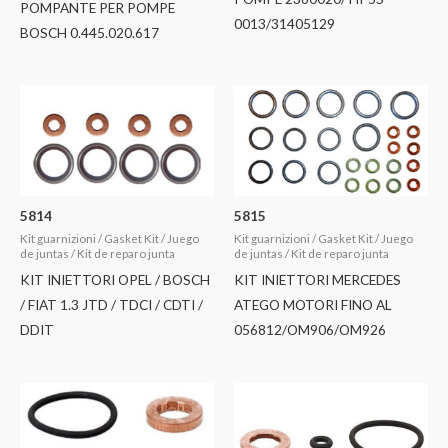
POMPANTE PER POMPE
0013/31405129
BOSCH 0.445.020.617
5814
5815
Kit guarnizioni / Gasket Kit / Juego
Kit guarnizioni / Gasket Kit / Juego
de juntas / Kit de reparo junta
de juntas / Kit de reparo junta
KIT INIETTORI OPEL / BOSCH
KIT INIETTORI MERCEDES
/ FIAT 1.3 JTD / TDCI / CDTI /
ATEGO MOTORI FINO AL
DDIT
056812/OM906/OM926