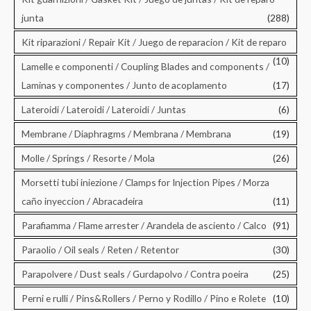
junta
(288)
Kit riparazioni / Repair Kit / Juego de reparacion / Kit de reparo
(10)
Lamelle e componenti / Coupling Blades and components /
Laminas y componentes / Junto de acoplamento
(17)
Lateroidi / Lateroidi / Lateroidi / Juntas
(6)
Membrane / Diaphragms / Membrana / Membrana
(19)
Molle / Springs / Resorte / Mola
(26)
Morsetti tubi iniezione / Clamps for Injection Pipes / Morza
caño inyeccion / Abracadeira
(11)
Parafiamma / Flame arrester / Arandela de asciento / Calco
(91)
Paraolio / Oil seals / Reten / Retentor
(30)
Parapolvere / Dust seals / Gurdapolvo / Contra poeira
(25)
Perni e rulli / Pins&Rollers / Perno y Rodillo / Pino e Rolete
(10)