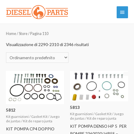
Vai
Menu
al
contenuto
princi
Home
/
Store
/ Pagina 110
Visualizzazione di 2290-2310 di 2346 risultati
5813
5812
Kit guarnizioni / Gasket Kit / Juego
Kit guarnizioni / Gasket Kit / Juego
de juntas / Kit de reparo junta
de juntas / Kit de reparo junta
KIT POMPA DENSO HP 5 PER
KIT POMPA CP4 DOPPIO
POMPE 2360020/ HP5S –