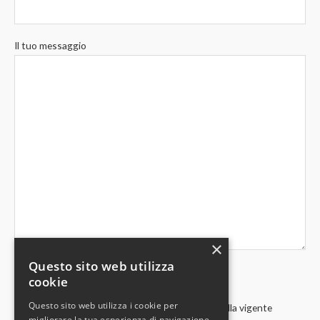
Il tuo messaggio
×
Questo sito web utilizza
cookie
Questo sito web utilizza i cookie per
Acconsento al trattamento dei miei dati in base alla vigente
migliorare la tua esperienza di navigazione.