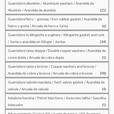
Guarnizioni alluminio / Aluminium washers / Arandela de
Aluminio / Arandela de aluminio
(25)
Guarnizioni ferro – gomma / Iron-rubber gasket / Arandela de
hierro y goma / Arruela de ferro e Junta
(6)
Guarnizioni in klingerite e sughero / Klingerite gasket and cork
/ Junta u arandela en Klinger / Juntas
(34)
Guarnizioni rame doppie / Double copper washers / Arandela de
conre doble / Arruela de cobre dupla
(5)
Guarnizioni rame e bronzo / Copper washers and bronze /
Arandela de cobre y bronce / Arruela de cobre e bronze
(98)
Guarnizioni valvole mandata / Sent valves gasket / Arandela de
valvula / Arruela de valvula
(4)
Iniezione benzina / Petrol Injections / Inyeccion nafta / Gasolina
iniezuobe
(5)
Kit guarnizioni / Gasket Kit / Juego de juntas / Kit de reparo