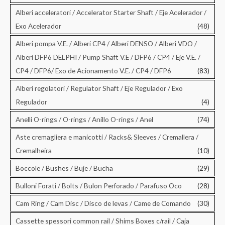
Alberi acceleratori / Accelerator Starter Shaft / Eje Acelerador /
Exo Acelerador
(48)
Alberi pompa V.E. / Alberi CP4 / Alberi DENSO / Alberi VDO /
Alberi DFP6 DELPHI / Pump Shaft V.E / DFP6 / CP4 / Eje V.E. /
CP4 / DFP6/ Exo de Acionamento V.E. / CP4 / DFP6
(83)
Alberi regolatori / Regulator Shaft / Eje Regulador / Exo
Regulador
(4)
Anelli O-rings / O-rings / Anillo O-rings / Anel
(74)
Aste cremagliera e manicotti / Racks& Sleeves / Cremallera /
Cremalheira
(10)
Boccole / Bushes / Buje / Bucha
(29)
Bulloni Forati / Bolts / Bulon Perforado / Parafuso Oco
(28)
Cam Ring / Cam Disc / Disco de levas / Came de Comando
(30)
Cassette spessori common rail / Shims Boxes c/rail / Caja