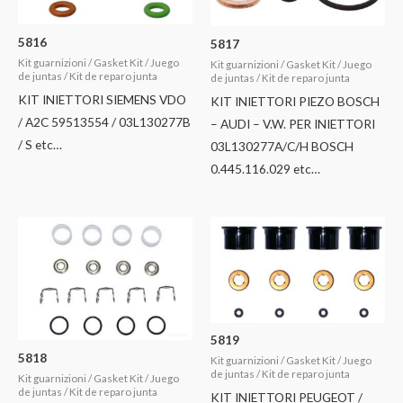
5816
5817
Kit guarnizioni / Gasket Kit / Juego
Kit guarnizioni / Gasket Kit / Juego
de juntas / Kit de reparo junta
de juntas / Kit de reparo junta
KIT INIETTORI SIEMENS VDO
KIT INIETTORI PIEZO BOSCH
/ A2C 59513554 / 03L130277B
– AUDI – V.W. PER INIETTORI
/ S etc…
03L130277A/C/H BOSCH
0.445.116.029 etc…
5819
5818
Kit guarnizioni / Gasket Kit / Juego
de juntas / Kit de reparo junta
Kit guarnizioni / Gasket Kit / Juego
de juntas / Kit de reparo junta
KIT INIETTORI PEUGEOT /