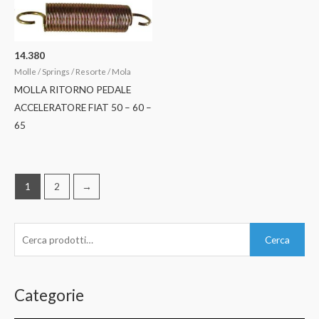
14.380
Molle / Springs / Resorte / Mola
MOLLA RITORNO PEDALE
ACCELERATORE FIAT 50 – 60 –
65
1
2
→
C
Cerca
e
r
c
Categorie
a