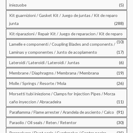
iniezuobe
(5)
Kit guarnizioni / Gasket Kit / Juego de juntas / Kit de reparo
junta
(288)
Kit riparazioni / Repair Kit / Juego de reparacion / Kit de reparo
(10)
Lamelle e componenti / Coupling Blades and components /
Laminas y componentes / Junto de acoplamento
(17)
Lateroidi / Lateroidi / Lateroidi / Juntas
(6)
Membrane / Diaphragms / Membrana / Membrana
(19)
Molle / Springs / Resorte / Mola
(26)
Morsetti tubi iniezione / Clamps for Injection Pipes / Morza
caño inyeccion / Abracadeira
(11)
Parafiamma / Flame arrester / Arandela de asciento / Calco
(91)
Paraolio / Oil seals / Reten / Retentor
(30)
Parapolvere / Dust seals / Gurdapolvo / Contra poeira
(25)