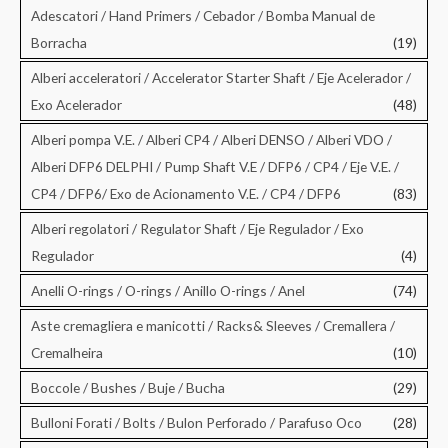
:
Adescatori / Hand Primers / Cebador / Bomba Manual de
Borracha
(19)
Alberi acceleratori / Accelerator Starter Shaft / Eje Acelerador /
Exo Acelerador
(48)
Alberi pompa V.E. / Alberi CP4 / Alberi DENSO / Alberi VDO /
Alberi DFP6 DELPHI / Pump Shaft V.E / DFP6 / CP4 / Eje V.E. /
CP4 / DFP6/ Exo de Acionamento V.E. / CP4 / DFP6
(83)
Alberi regolatori / Regulator Shaft / Eje Regulador / Exo
Regulador
(4)
Anelli O-rings / O-rings / Anillo O-rings / Anel
(74)
Aste cremagliera e manicotti / Racks& Sleeves / Cremallera /
Cremalheira
(10)
Boccole / Bushes / Buje / Bucha
(29)
Bulloni Forati / Bolts / Bulon Perforado / Parafuso Oco
(28)