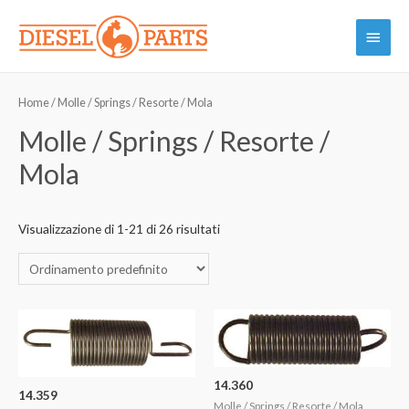
Vai
Menu
al
contenuto
princi
Home
/ Molle / Springs / Resorte / Mola
Molle / Springs / Resorte /
Mola
Visualizzazione di 1-21 di 26 risultati
14.360
14.359
Molle / Springs / Resorte / Mola