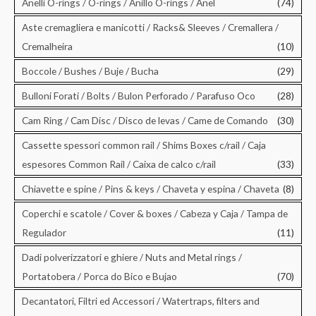
Anelli O-rings / O-rings / Anillo O-rings / Anel
(74)
Aste cremagliera e manicotti / Racks& Sleeves / Cremallera /
Cremalheira
(10)
Boccole / Bushes / Buje / Bucha
(29)
Bulloni Forati / Bolts / Bulon Perforado / Parafuso Oco
(28)
Cam Ring / Cam Disc / Disco de levas / Came de Comando
(30)
Cassette spessori common rail / Shims Boxes c/rail / Caja
espesores Common Rail / Caixa de calco c/rail
(33)
Chiavette e spine / Pins & keys / Chaveta y espina / Chaveta
(8)
Coperchi e scatole / Cover & boxes / Cabeza y Caja / Tampa de
Regulador
(11)
Dadi polverizzatori e ghiere / Nuts and Metal rings /
Portatobera / Porca do Bico e Bujao
(70)
Decantatori, Filtri ed Accessori / Watertraps, filters and