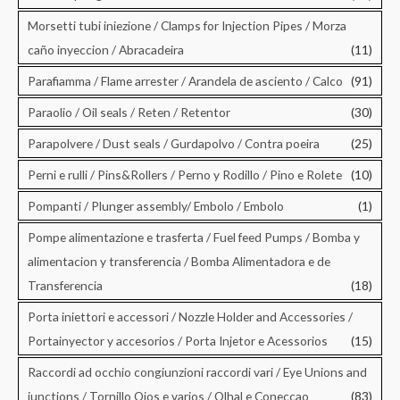
Morsetti tubi iniezione / Clamps for Injection Pipes / Morza
caño inyeccion / Abracadeira
(11)
Parafiamma / Flame arrester / Arandela de asciento / Calco
(91)
Paraolio / Oil seals / Reten / Retentor
(30)
Parapolvere / Dust seals / Gurdapolvo / Contra poeira
(25)
Perni e rulli / Pins&Rollers / Perno y Rodillo / Pino e Rolete
(10)
Pompanti / Plunger assembly/ Embolo / Embolo
(1)
Pompe alimentazione e trasferta / Fuel feed Pumps / Bomba y
alimentacion y transferencia / Bomba Alimentadora e de
Transferencia
(18)
Porta iniettori e accessori / Nozzle Holder and Accessories /
Portainyector y accesorios / Porta Injetor e Acessorios
(15)
Raccordi ad occhio congiunzioni raccordi vari / Eye Unions and
junctions / Tornillo Ojos e varios / Olhal e Coneccao
(83)