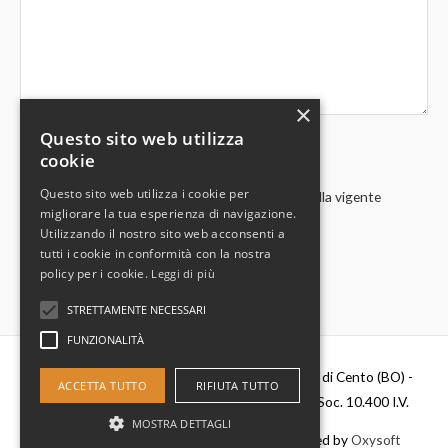
×
Questo sito web utilizza
cookie
Questo sito web utilizza i cookie per
Acconsento al trattamento dei miei dati in base alla vigente
migliorare la tua esperienza di navigazione.
normativa privacy
Utilizzando il nostro sito web acconsenti a
tutti i cookie in conformità con la nostra
policy per i cookie.
Leggi di più
STRETTAMENTE NECESSARI
FUNZIONALITÀ
Diesel Parts Srl - Via Del Fosso,2 40066 - Pieve di Cento (BO) -
ACCETTA TUTTO
RIFIUTA TUTTO
P.IVA 00637481201 - C.F. 0356411037 - Cap. Soc. 10.400 I.V.
MOSTRA DETTAGLI
Copyright © 2026
Diesel Parts
|
Credits
- Powered by
Oxysoft