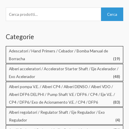
C
Cerca
e
r
c
Categorie
a
:
Adescatori / Hand Primers / Cebador / Bomba Manual de
Borracha
(19)
Alberi acceleratori / Accelerator Starter Shaft / Eje Acelerador /
Exo Acelerador
(48)
Alberi pompa V.E. / Alberi CP4 / Alberi DENSO / Alberi VDO /
Alberi DFP6 DELPHI / Pump Shaft V.E / DFP6 / CP4 / Eje V.E. /
CP4 / DFP6/ Exo de Acionamento V.E. / CP4 / DFP6
(83)
Alberi regolatori / Regulator Shaft / Eje Regulador / Exo
Regulador
(4)