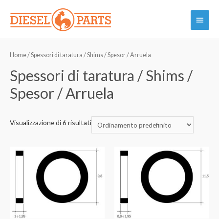
Vai
Menu
al
contenuto
princi
Home
/ Spessori di taratura / Shims / Spesor / Arruela
Spessori di taratura / Shims /
Spesor / Arruela
Visualizzazione di 6 risultati