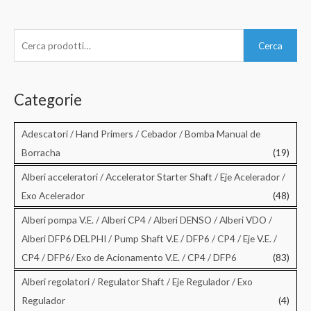
C
Cerca
e
r
c
Categorie
a
:
Adescatori / Hand Primers / Cebador / Bomba Manual de
Borracha
(19)
Alberi acceleratori / Accelerator Starter Shaft / Eje Acelerador /
Exo Acelerador
(48)
Alberi pompa V.E. / Alberi CP4 / Alberi DENSO / Alberi VDO /
Alberi DFP6 DELPHI / Pump Shaft V.E / DFP6 / CP4 / Eje V.E. /
CP4 / DFP6/ Exo de Acionamento V.E. / CP4 / DFP6
(83)
Alberi regolatori / Regulator Shaft / Eje Regulador / Exo
Regulador
(4)