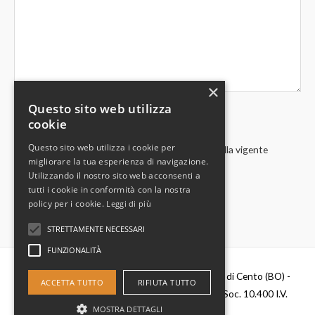
×
Questo sito web utilizza
cookie
Questo sito web utilizza i cookie per
Acconsento al trattamento dei miei dati in base alla vigente
migliorare la tua esperienza di navigazione.
normativa privacy
Utilizzando il nostro sito web acconsenti a
tutti i cookie in conformità con la nostra
policy per i cookie.
Leggi di più
STRETTAMENTE NECESSARI
FUNZIONALITÀ
Diesel Parts Srl - Via Del Fosso,2 40066 - Pieve di Cento (BO) -
ACCETTA TUTTO
RIFIUTA TUTTO
P.IVA 00637481201 - C.F. 0356411037 - Cap. Soc. 10.400 I.V.
MOSTRA DETTAGLI