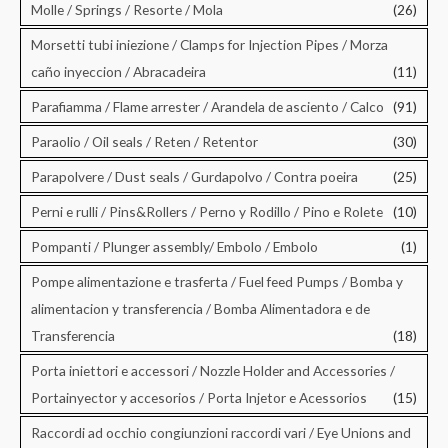
Molle / Springs / Resorte / Mola
(26)
Morsetti tubi iniezione / Clamps for Injection Pipes / Morza
caño inyeccion / Abracadeira
(11)
Parafiamma / Flame arrester / Arandela de asciento / Calco
(91)
Paraolio / Oil seals / Reten / Retentor
(30)
Parapolvere / Dust seals / Gurdapolvo / Contra poeira
(25)
Perni e rulli / Pins&Rollers / Perno y Rodillo / Pino e Rolete
(10)
Pompanti / Plunger assembly/ Embolo / Embolo
(1)
Pompe alimentazione e trasferta / Fuel feed Pumps / Bomba y
alimentacion y transferencia / Bomba Alimentadora e de
Transferencia
(18)
Porta iniettori e accessori / Nozzle Holder and Accessories /
Portainyector y accesorios / Porta Injetor e Acessorios
(15)
Raccordi ad occhio congiunzioni raccordi vari / Eye Unions and