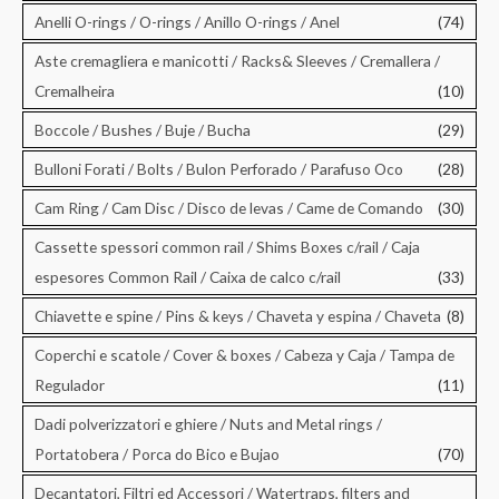
Anelli O-rings / O-rings / Anillo O-rings / Anel
(74)
Aste cremagliera e manicotti / Racks& Sleeves / Cremallera /
Cremalheira
(10)
Boccole / Bushes / Buje / Bucha
(29)
Bulloni Forati / Bolts / Bulon Perforado / Parafuso Oco
(28)
Cam Ring / Cam Disc / Disco de levas / Came de Comando
(30)
Cassette spessori common rail / Shims Boxes c/rail / Caja
espesores Common Rail / Caixa de calco c/rail
(33)
Chiavette e spine / Pins & keys / Chaveta y espina / Chaveta
(8)
Coperchi e scatole / Cover & boxes / Cabeza y Caja / Tampa de
Regulador
(11)
Dadi polverizzatori e ghiere / Nuts and Metal rings /
Portatobera / Porca do Bico e Bujao
(70)
Decantatori, Filtri ed Accessori / Watertraps, filters and