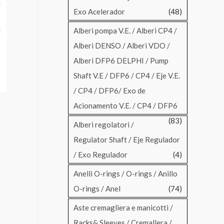
Exo Acelerador
(48)
Alberi pompa V.E. / Alberi CP4 /
Alberi DENSO / Alberi VDO /
Alberi DFP6 DELPHI / Pump
Shaft V.E / DFP6 / CP4 / Eje V.E.
/ CP4 / DFP6/ Exo de
Acionamento V.E. / CP4 / DFP6
(83)
Alberi regolatori /
Regulator Shaft / Eje Regulador
/ Exo Regulador
(4)
Anelli O-rings / O-rings / Anillo
O-rings / Anel
(74)
Aste cremagliera e manicotti /
Racks& Sleeves / Cremallera /