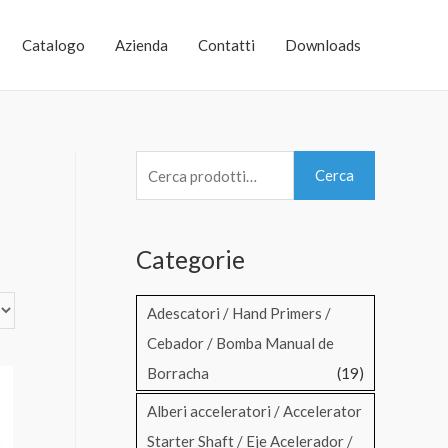
Catalogo
Azienda
Contatti
Downloads
C
Cerca
e
r
Categorie
c
a
Adescatori / Hand Primers /
:
Cebador / Bomba Manual de
Borracha
(19)
Alberi acceleratori / Accelerator
Starter Shaft / Eje Acelerador /