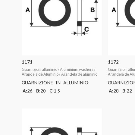
1171
1172
Guarnizioni alluminio / Aluminium washers /
Guarnizioni all
Arandela de Aluminio / Arandela de aluminio
Arandela de Alu
GUARNIZIONE IN ALLUMINIO:
GUARNIZIO
A:
26
B:
20
C:
1,5
A:
28
B:
2