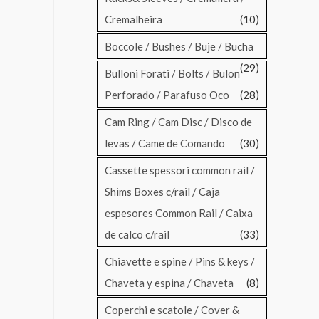
Cremalheira
(10)
Boccole / Bushes / Buje / Bucha
(29)
Bulloni Forati / Bolts / Bulon
Perforado / Parafuso Oco
(28)
Cam Ring / Cam Disc / Disco de
levas / Came de Comando
(30)
Cassette spessori common rail /
Shims Boxes c/rail / Caja
espesores Common Rail / Caixa
de calco c/rail
(33)
Chiavette e spine / Pins & keys /
Chaveta y espina / Chaveta
(8)
Coperchi e scatole / Cover &