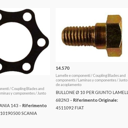
14.570
Lamelle e componenti / Coupling Blades and
components / Laminas y componentes / Junto
de acoplamento
nenti / Coupling Blades and
BULLONE Ø 10 PER GIUNTO LAMEL
minas y componentes / Junto
682N3 –
Riferimento Originale:
ANIA 143 –
Riferimento
4511092 FIAT
10190500 SCANIA