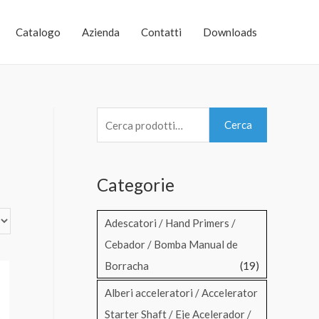
Catalogo
Azienda
Contatti
Downloads
C
Cerca
e
r
Categorie
c
a
Adescatori / Hand Primers /
:
Cebador / Bomba Manual de
Borracha
(19)
Alberi acceleratori / Accelerator
Starter Shaft / Eje Acelerador /