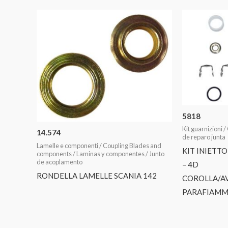
5818
Kit guarnizioni /
14.574
de reparo junta
Lamelle e componenti / Coupling Blades and
KIT INIETTO
components / Laminas y componentes / Junto
de acoplamento
– 4D
RONDELLA LAMELLE SCANIA 142
COROLLA/AV
PARAFIAMM