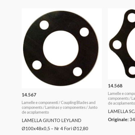
14.568
Lamelle e compo
14.567
components / La
Lamelle e componenti / Coupling Blades and
de acoplamento
components / Laminas y componentes / Junto
LAMELLA SC
de acoplamento
Originale:
34
LAMELLA GIUNTO LEYLAND
Ø100x48x0,5 – Nr 4 Fori Ø12,80