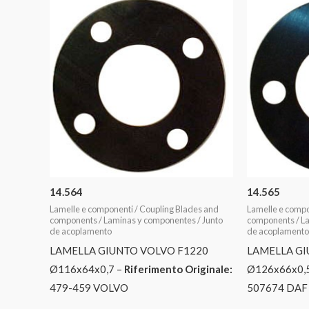
14.564
14.565
Lamelle e componenti / Coupling Blades and
Lamelle e compo
components / Laminas y componentes / Junto
components / La
de acoplamento
de acoplamento
LAMELLA GIUNTO VOLVO F1220
LAMELLA GI
Ø116x64x0,7 –
Riferimento Originale:
Ø126x66x0,
479-459 VOLVO
507674 DAF