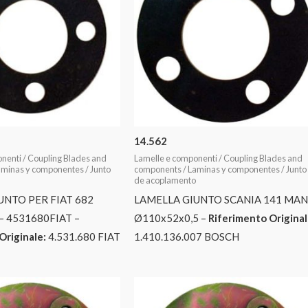
14.562
nenti / Coupling Blades and
Lamelle e componenti / Coupling Blades and
minas y componentes / Junto
components / Laminas y componentes / Junto
de acoplamento
UNTO PER FIAT 682
LAMELLA GIUNTO SCANIA 141 MA
– 4531680FIAT –
Ø110x52x0,5 –
Riferimento Original
Originale:
4.531.680 FIAT
1.410.136.007 BOSCH