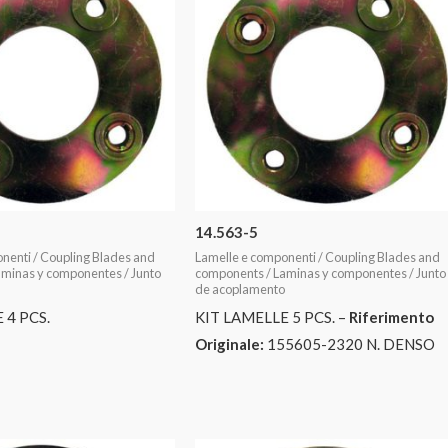
14.563-5
nenti / Coupling Blades and
Lamelle e componenti / Coupling Blades and
minas y componentes / Junto
components / Laminas y componentes / Junto
de acoplamento
 4 PCS.
KIT LAMELLE 5 PCS. –
Riferimento
Originale:
155605-2320 N. DENSO