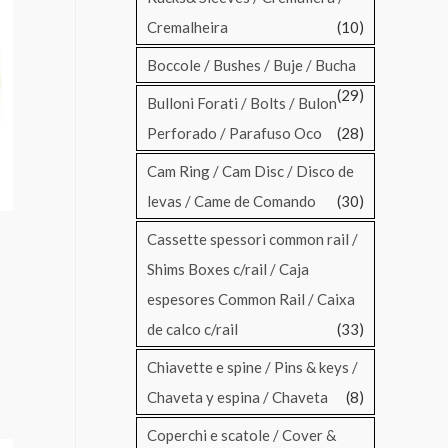
Cremalheira
(10)
Boccole / Bushes / Buje / Bucha
(29)
Bulloni Forati / Bolts / Bulon
Perforado / Parafuso Oco
(28)
Cam Ring / Cam Disc / Disco de
levas / Came de Comando
(30)
Cassette spessori common rail /
Shims Boxes c/rail / Caja
espesores Common Rail / Caixa
de calco c/rail
(33)
Chiavette e spine / Pins & keys /
Chaveta y espina / Chaveta
(8)
Coperchi e scatole / Cover &