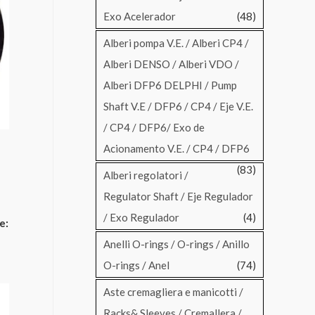
Exo Acelerador
(48)
Alberi pompa V.E. / Alberi CP4 /
Alberi DENSO / Alberi VDO /
Alberi DFP6 DELPHI / Pump
Shaft V.E / DFP6 / CP4 / Eje V.E.
/ CP4 / DFP6/ Exo de
Acionamento V.E. / CP4 / DFP6
(83)
Alberi regolatori /
Regulator Shaft / Eje Regulador
N
/ Exo Regulador
(4)
e:
Anelli O-rings / O-rings / Anillo
O-rings / Anel
(74)
Aste cremagliera e manicotti /
Racks& Sleeves / Cremallera /