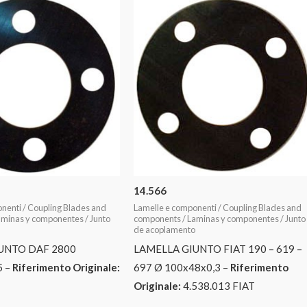
14.566
nenti / Coupling Blades and
Lamelle e componenti / Coupling Blades and
minas y componentes / Junto
components / Laminas y componentes / Junto
de acoplamento
UNTO DAF 2800
LAMELLA GIUNTO FIAT 190 – 619 –
5 –
Riferimento Originale:
697 Ø 100x48x0,3 –
Riferimento
Originale:
4.538.013 FIAT