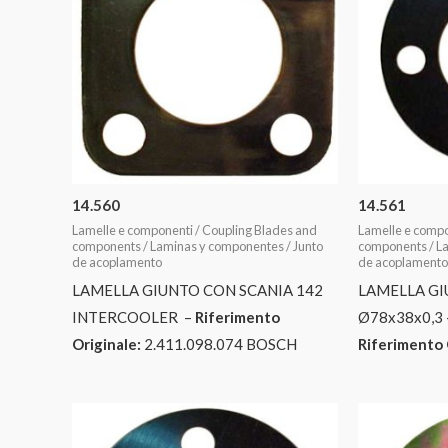
14.560
14.561
Lamelle e componenti / Coupling Blades and
Lamelle e compo
components / Laminas y componentes / Junto
components / La
de acoplamento
de acoplamento
LAMELLA GIUNTO CON SCANIA 142
LAMELLA GI
INTERCOOLER –
Riferimento
Ø78x38x0,3 
Originale:
2.411.098.074 BOSCH
Riferimento 