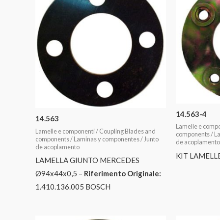
14.563-4
14.563
Lamelle e compo
Lamelle e componenti / Coupling Blades and
components / La
components / Laminas y componentes / Junto
de acoplamento
de acoplamento
KIT LAMELLE
LAMELLA GIUNTO MERCEDES
Ø94x44x0,5 –
Riferimento Originale:
1.410.136.005 BOSCH