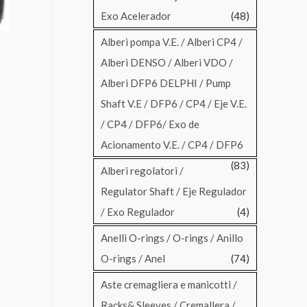
Exo Acelerador
(48)
Alberi pompa V.E. / Alberi CP4 /
Alberi DENSO / Alberi VDO /
Alberi DFP6 DELPHI / Pump
Shaft V.E / DFP6 / CP4 / Eje V.E.
/ CP4 / DFP6/ Exo de
Acionamento V.E. / CP4 / DFP6
(83)
Alberi regolatori /
Regulator Shaft / Eje Regulador
/ Exo Regulador
(4)
Anelli O-rings / O-rings / Anillo
O-rings / Anel
(74)
Aste cremagliera e manicotti /
Racks& Sleeves / Cremallera /