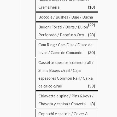
Cremalheira
(10)
Boccole / Bushes / Buje / Bucha
(29)
Bulloni Forati / Bolts / Bulon
Perforado / Parafuso Oco
(28)
Cam Ring / Cam Disc / Disco de
levas / Came de Comando
(30)
Cassette spessori common rail /
Shims Boxes c/rail / Caja
espesores Common Rail / Caixa
de calco c/rail
(33)
Chiavette e spine / Pins & keys /
Chaveta y espina / Chaveta
(8)
Coperchi e scatole / Cover &