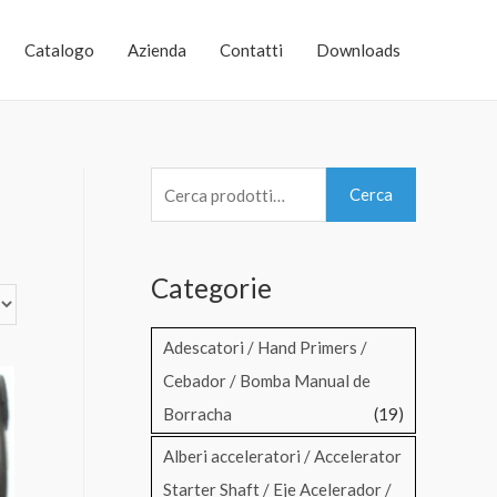
Catalogo
Azienda
Contatti
Downloads
C
Cerca
e
r
Categorie
c
a
Adescatori / Hand Primers /
:
Cebador / Bomba Manual de
Borracha
(19)
Alberi acceleratori / Accelerator
Starter Shaft / Eje Acelerador /