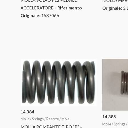
MOLLA MER
ACCELERATORE –
Riferimento
Originale:
3.
Originale:
1587066
14.384
14.385
Molle / Springs / Resorte / Mola
Molle / Springs 
MOLLA POMPANTE TIPO “B” –