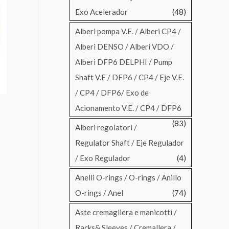
Exo Acelerador
(48)
Alberi pompa V.E. / Alberi CP4 /
Alberi DENSO / Alberi VDO /
Alberi DFP6 DELPHI / Pump
Shaft V.E / DFP6 / CP4 / Eje V.E.
/ CP4 / DFP6/ Exo de
Acionamento V.E. / CP4 / DFP6
(83)
Alberi regolatori /
Regulator Shaft / Eje Regulador
/ Exo Regulador
(4)
Anelli O-rings / O-rings / Anillo
O-rings / Anel
(74)
Aste cremagliera e manicotti /
Racks& Sleeves / Cremallera /