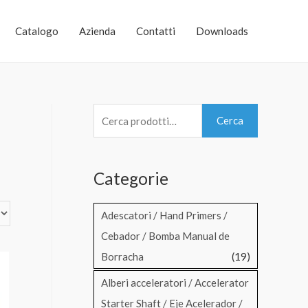
Catalogo
Azienda
Contatti
Downloads
C
Cerca
e
r
Categorie
c
a
Adescatori / Hand Primers /
:
Cebador / Bomba Manual de
Borracha
(19)
Alberi acceleratori / Accelerator
Starter Shaft / Eje Acelerador /