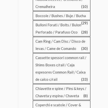
Cremalheira
(10)
Boccole / Bushes / Buje / Bucha
(29)
Bulloni Forati / Bolts / Bulon
Perforado / Parafuso Oco
(28)
Cam Ring / Cam Disc / Disco de
levas / Came de Comando
(30)
Cassette spessori common rail /
Shims Boxes c/rail / Caja
espesores Common Rail / Caixa
de calco c/rail
(33)
Chiavette e spine / Pins & keys /
Chaveta y espina / Chaveta
(8)
Coperchi e scatole / Cover &