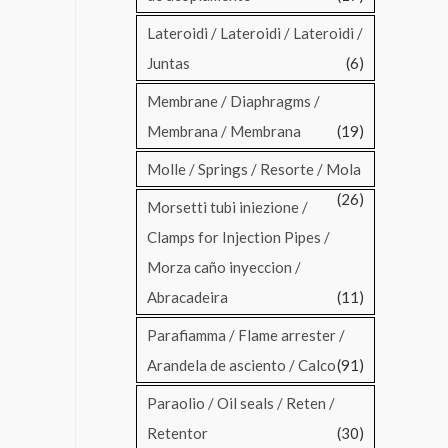
Lateroidi / Lateroidi / Lateroidi /
Juntas
(6)
Membrane / Diaphragms /
Membrana / Membrana
(19)
Molle / Springs / Resorte / Mola
(26)
Morsetti tubi iniezione /
Clamps for Injection Pipes /
Morza caño inyeccion /
Abracadeira
(11)
Parafiamma / Flame arrester /
Arandela de asciento / Calco
(91)
Paraolio / Oil seals / Reten /
Retentor
(30)