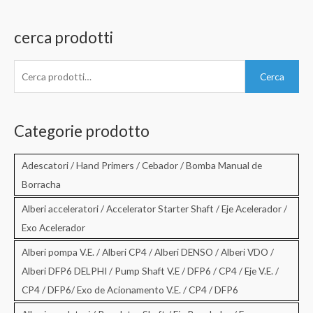
cerca prodotti
C
Cerca
e
r
c
Categorie prodotto
a
:
Adescatori / Hand Primers / Cebador / Bomba Manual de
Borracha
Alberi acceleratori / Accelerator Starter Shaft / Eje Acelerador /
Exo Acelerador
Alberi pompa V.E. / Alberi CP4 / Alberi DENSO / Alberi VDO /
Alberi DFP6 DELPHI / Pump Shaft V.E / DFP6 / CP4 / Eje V.E. /
CP4 / DFP6/ Exo de Acionamento V.E. / CP4 / DFP6