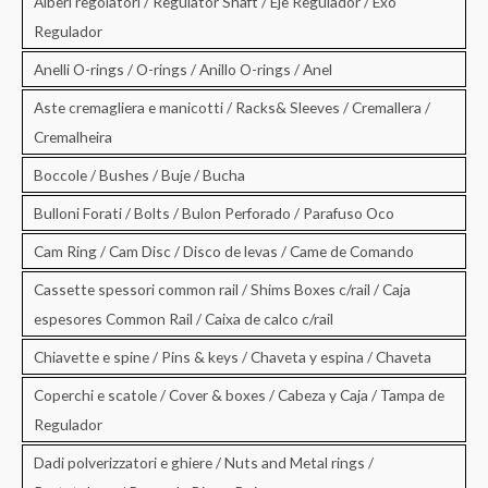
Alberi regolatori / Regulator Shaft / Eje Regulador / Exo
Regulador
Anelli O-rings / O-rings / Anillo O-rings / Anel
Aste cremagliera e manicotti / Racks& Sleeves / Cremallera /
Cremalheira
Boccole / Bushes / Buje / Bucha
Bulloni Forati / Bolts / Bulon Perforado / Parafuso Oco
Cam Ring / Cam Disc / Disco de levas / Came de Comando
Cassette spessori common rail / Shims Boxes c/rail / Caja
espesores Common Rail / Caixa de calco c/rail
Chiavette e spine / Pins & keys / Chaveta y espina / Chaveta
Coperchi e scatole / Cover & boxes / Cabeza y Caja / Tampa de
Regulador
Dadi polverizzatori e ghiere / Nuts and Metal rings /