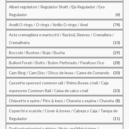
Alberi regolatori / Regulator Shaft / Eje Regulador / Exo
Regulador
(4)
Anelli O-rings / O-rings / Anillo O-rings / Anel
(74)
Aste cremagliera e manicotti / Racks& Sleeves / Cremallera /
Cremalheira
(10)
Boccole / Bushes / Buje / Bucha
(29)
Bulloni Forati / Bolts / Bulon Perforado / Parafuso Oco
(28)
Cam Ring / Cam Disc / Disco de levas / Came de Comando
(30)
Cassette spessori common rail / Shims Boxes c/rail / Caja
espesores Common Rail / Caixa de calco c/rail
(33)
Chiavette e spine / Pins & keys / Chaveta y espina / Chaveta
(8)
Coperchi e scatole / Cover & boxes / Cabeza y Caja / Tampa de
Regulador
(11)
Dadi polverizzatori e ghiere / Nuts and Metal rings /