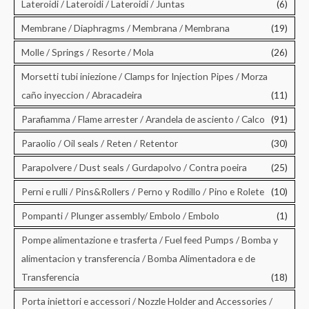
Lateroidi / Lateroidi / Lateroidi / Juntas
(6)
Membrane / Diaphragms / Membrana / Membrana
(19)
Molle / Springs / Resorte / Mola
(26)
Morsetti tubi iniezione / Clamps for Injection Pipes / Morza
caño inyeccion / Abracadeira
(11)
Parafiamma / Flame arrester / Arandela de asciento / Calco
(91)
Paraolio / Oil seals / Reten / Retentor
(30)
Parapolvere / Dust seals / Gurdapolvo / Contra poeira
(25)
Perni e rulli / Pins&Rollers / Perno y Rodillo / Pino e Rolete
(10)
Pompanti / Plunger assembly/ Embolo / Embolo
(1)
Pompe alimentazione e trasferta / Fuel feed Pumps / Bomba y
alimentacion y transferencia / Bomba Alimentadora e de
Transferencia
(18)
Porta iniettori e accessori / Nozzle Holder and Accessories /