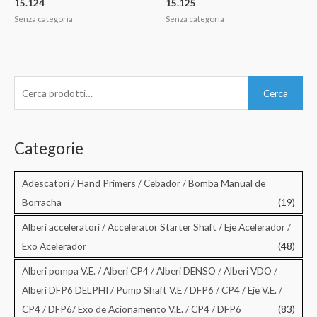
15.124
15.125
Senza categoria
Senza categoria
C
Cerca
e
r
c
Categorie
a
:
Adescatori / Hand Primers / Cebador / Bomba Manual de
Borracha
(19)
Alberi acceleratori / Accelerator Starter Shaft / Eje Acelerador /
Exo Acelerador
(48)
Alberi pompa V.E. / Alberi CP4 / Alberi DENSO / Alberi VDO /
Alberi DFP6 DELPHI / Pump Shaft V.E / DFP6 / CP4 / Eje V.E. /
CP4 / DFP6/ Exo de Acionamento V.E. / CP4 / DFP6
(83)