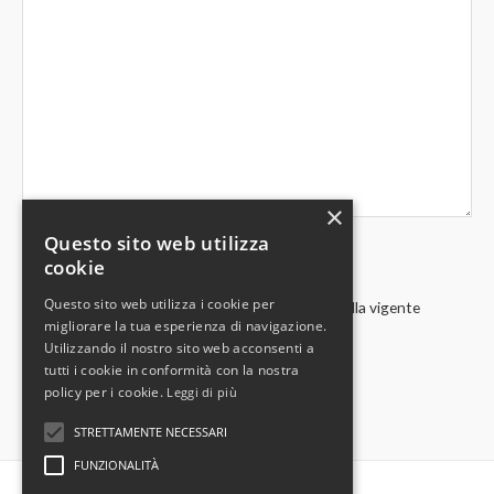
×
Questo sito web utilizza
cookie
Questo sito web utilizza i cookie per
Acconsento al trattamento dei miei dati in base alla vigente
migliorare la tua esperienza di navigazione.
normativa privacy
Utilizzando il nostro sito web acconsenti a
tutti i cookie in conformità con la nostra
policy per i cookie.
Leggi di più
STRETTAMENTE NECESSARI
FUNZIONALITÀ