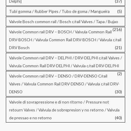
Delphi]
(37)
Tubi gomma / Rubber Pipes / Tubo de goma / Mangueira
(5)
Valvole Bosch common rail / Bosch c/rail Valves / Tapa / Bujao
(216)
Valvole Common rail DRV – BOSCH / Valvula Common Rail
DRV-BOSCH / Valvula Common Rail DRV-BOSCH / Valvula c/rail
DRV Bosch
(21)
Valvole Common rail DRV – DELPHI / DRV-DELPHI c/rail Valves /
Valvula Common Rail DRV-DELPHI / Valvula c/rail DRV-DELPHI
(2)
Valvole Common rail DRV – DENSO / DRV-DENSO C/rail
Valves / Valvula Common Rail DRV-DENSO / Valvula c/rail DRV-
DENSO
(30)
Valvole di sovrapressione e di non ritorno / Pressure not
retourn Valves / Valvula de sobrepresion y no retorno / Valvula
de pressao e no retorno
(40)