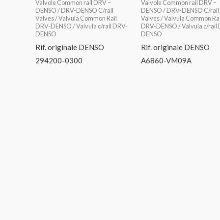
Valvole Common rail DRV –
Valvole Common rail DRV –
DENSO / DRV-DENSO C/rail
DENSO / DRV-DENSO C/rail
Valves / Valvula Common Rail
Valves / Valvula Common Rai
DRV-DENSO / Valvula c/rail DRV-
DRV-DENSO / Valvula c/rail
DENSO
DENSO
Rif. originale DENSO
Rif. originale DENSO
294200-0300
A6860-VM09A