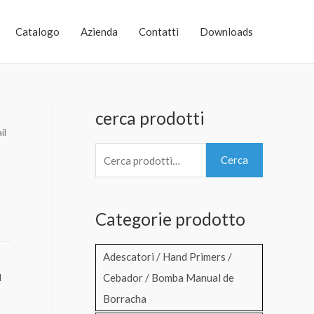
Catalogo
Azienda
Contatti
Downloads
cerca prodotti
il
C
Cerca
e
r
Categorie prodotto
c
a
Adescatori / Hand Primers /
:
Cebador / Bomba Manual de
l
Borracha