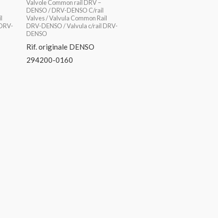
Valvole Common rail DRV –
DENSO / DRV-DENSO C/rail
l
Valves / Valvula Common Rail
 DRV-
DRV-DENSO / Valvula c/rail DRV-
DENSO
Rif. originale DENSO
294200-0160