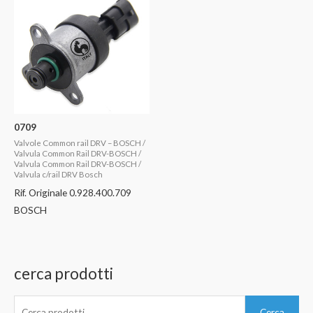
0709
Valvole Common rail DRV – BOSCH /
Valvula Common Rail DRV-BOSCH /
Valvula Common Rail DRV-BOSCH /
Valvula c/rail DRV Bosch
Rif. Originale 0.928.400.709
BOSCH
cerca prodotti
C
Cerca