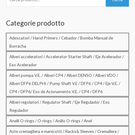
e
r
c
Categorie prodotto
a
:
Adescatori / Hand Primers / Cebador / Bomba Manual de
Borracha
Alberi acceleratori / Accelerator Starter Shaft / Eje Acelerador /
Exo Acelerador
Alberi pompa V.E. / Alberi CP4 / Alberi DENSO / Alberi VDO /
Alberi DFP6 DELPHI / Pump Shaft V.E / DFP6 / CP4 / Eje V.E. /
CP4 / DFP6/ Exo de Acionamento V.E. / CP4 / DFP6
Alberi regolatori / Regulator Shaft / Eje Regulador / Exo
Regulador
Anelli O-rings / O-rings / Anillo O-rings / Anel
Aste cremagliera e manicotti / Racks& Sleeves / Cremallera /