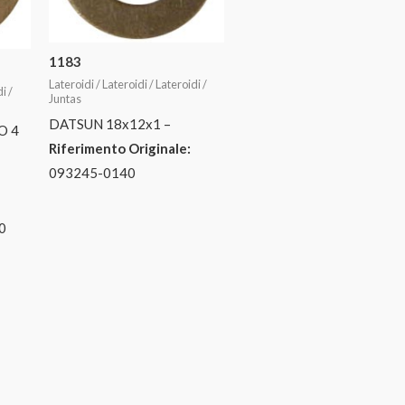
1183
Lateroidi / Lateroidi / Lateroidi /
i /
Juntas
DATSUN 18x12x1 –
O 4
Riferimento Originale:
093245-0140
0