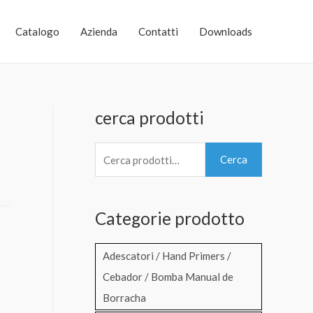
Catalogo
Azienda
Contatti
Downloads
cerca prodotti
C
Cerca
e
r
Categorie prodotto
c
a
Adescatori / Hand Primers /
:
Cebador / Bomba Manual de
Borracha