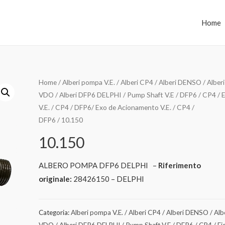
Home
Home
/
Alberi pompa V.E. / Alberi CP4 / Alberi DENSO / Alberi
VDO / Alberi DFP6 DELPHI / Pump Shaft V.E / DFP6 / CP4 / E
V.E. / CP4 / DFP6/ Exo de Acionamento V.E. / CP4 /
DFP6
/ 10.150
10.150
ALBERO POMPA DFP6 DELPHI –
Riferimento
originale:
28426150 – DELPHI
Categoria:
Alberi pompa V.E. / Alberi CP4 / Alberi DENSO / Alb
VDO / Alberi DFP6 DELPHI / Pump Shaft V.E / DFP6 / CP4 / Ej