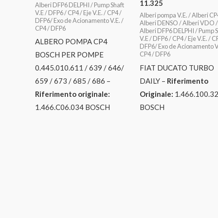
11.325
Alberi DFP6 DELPHI / Pump Shaft
V.E / DFP6 / CP4 / Eje V.E. / CP4 /
Alberi pompa V.E. / Alberi CP
DFP6/ Exo de Acionamento V.E. /
Alberi DENSO / Alberi VDO /
CP4 / DFP6
Alberi DFP6 DELPHI / Pump S
V.E / DFP6 / CP4 / Eje V.E. / C
ALBERO POMPA CP4
DFP6/ Exo de Acionamento V.
CP4 / DFP6
BOSCH PER POMPE
FIAT DUCATO TURBO
0.445.010.611 / 639 / 646/
DAILY –
Riferimento
659 / 673 / 685 / 686 –
Originale:
1.466.100.3
Riferimento originale:
BOSCH
1.466.C06.034 BOSCH