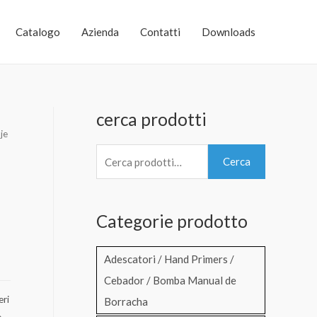
Catalogo
Azienda
Contatti
Downloads
cerca prodotti
je
C
Cerca
e
r
Categorie prodotto
c
a
Adescatori / Hand Primers /
:
Cebador / Bomba Manual de
eri
Borracha
e