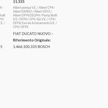
11.335
4 /
Alberi pompa V.E. / Alberi CP4 /
Alberi DENSO / Alberi VDO /
haft
Alberi DFP6 DELPHI / Pump Shaft
P4 /
V.E / DFP6 / CP4 / Eje V.E. / CP4 /
E. /
DFP6/ Exo de Acionamento V.E. /
CP4 / DFP6
FIAT DUCATO NUOVO –
Riferimento Originale:
25
1.466.100.335 BOSCH