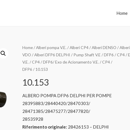
Home
Home
/
Alberi pompa V.E. / Alberi CP4 / Alberi DENSO / Alberi
VDO / Alberi DFP6 DELPHI / Pump Shaft V.E / DFP6 / CP4 / E
V.E. / CP4 / DFP6/ Exo de Acionamento V.E. / CP4 /
DFP6
/ 10.153
10.153
ALBERO POMPA DFP6 DELPHI PER POMPE
28395883/28440420/28470303/
28471385/28475277/28477820/
28535928
Riferimento originale:
28426153 – DELPHI