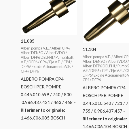
11.085
Alberi pompa V.E. / Alberi CP4 /
11.104
Alberi DENSO / Alberi VDO /
Alberi pompa V.E. / Alberi CP
Alberi DFP6 DELPHI / Pump Shaft
Alberi DENSO / Alberi VDO /
V.E / DFP6 / CP4 / Eje V.E. / CP4 /
Alberi DFP6 DELPHI / Pump S
DFP6/ Exo de Acionamento V.E. /
V.E / DFP6 / CP4 / Eje V.E. / C
CP4 / DFP6
DFP6/ Exo de Acionamento V.
ALBERO POMPA CP4
CP4 / DFP6
BOSCH PER POMPE
ALBERO POMPA CP4
0.445.010.699 / 740 / 830
BOSCH PER POMPE
0.986.437.431 / 463 / 468 –
0.445.010.540 / 721 / 7
Riferimento originale:
755 / 0.986.437.457 –
1.466.C06.085 BOSCH
Riferimento originale:
1.466.C06.104 BOSCH