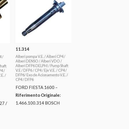
11.314
Alberi pompa V.E. / Alberi CP4 /
4 /
Alberi DENSO / Alberi VDO /
Alberi DFP6 DELPHI / Pump Shaft
haft
V.E / DFP6 / CP4 / Eje V.E. / CP4 /
P4 /
DFP6/ Exo de Acionamento V.E. /
E. /
CP4 / DFP6
FORD FIESTA 1600 –
Riferimento Originale:
1.466.100.314 BOSCH
27 /