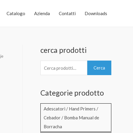
Catalogo
Azienda
Contatti
Downloads
cerca prodotti
je
C
Cerca
e
r
Categorie prodotto
c
a
Adescatori / Hand Primers /
:
Cebador / Bomba Manual de
Borracha