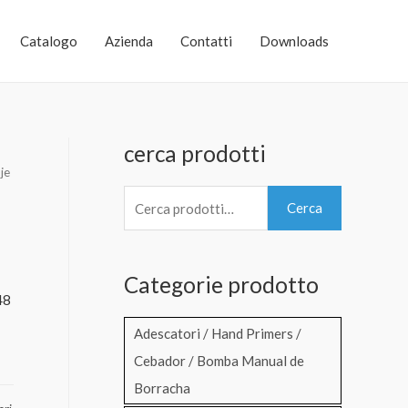
Catalogo
Azienda
Contatti
Downloads
cerca prodotti
je
C
Cerca
e
r
Categorie prodotto
c
48
a
Adescatori / Hand Primers /
:
Cebador / Bomba Manual de
Borracha