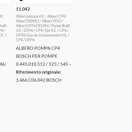
11.042
4 /
Alberi pompa V.E. / Alberi CP4 /
Alberi DENSO / Alberi VDO /
haft
Alberi DFP6 DELPHI / Pump Shaft
P4 /
V.E / DFP6 / CP4 / Eje V.E. / CP4 /
E. /
DFP6/ Exo de Acionamento V.E. /
CP4 / DFP6
ALBERO POMPA CP4
BOSCH PER POMPE
646/
0.445.010.512 / 525 / 545 –
Riferimento originale:
1.466.C06.042 BOSCH