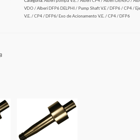
Categoria:
Alberi pompa V.E. / Alberi CP4 / Alberi DENSO / Alb
VDO / Alberi DFP6 DELPHI / Pump Shaft V.E / DFP6 / CP4 / Ej
V.E. / CP4 / DFP6/ Exo de Acionamento V.E. / CP4 / DFP6
8