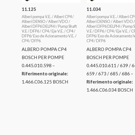
11.125
11.034
Alberi pompa V.E. / Alberi CP4 /
Alberi pompa V.E. / Alberi CP
Alberi DENSO / Alberi VDO /
Alberi DENSO / Alberi VDO /
Alberi DFP6 DELPHI / Pump Shaft
Alberi DFP6 DELPHI / Pump S
V.E / DFP6 / CP4 / Eje V.E. / CP4 /
V.E / DFP6 / CP4 / Eje V.E. / C
DFP6/ Exo de Acionamento V.E. /
DFP6/ Exo de Acionamento V.
CP4 / DFP6
CP4 / DFP6
ALBERO POMPA CP4
ALBERO POMPA CP4
BOSCH PER POMPE
BOSCH PER POMPE
0.445.010.598 –
0.445.010.611 / 639 / 
Riferimento originale:
659 / 673 / 685 / 686 –
1.466.C06.125 BOSCH
Riferimento originale:
1.466.C06.034 BOSCH