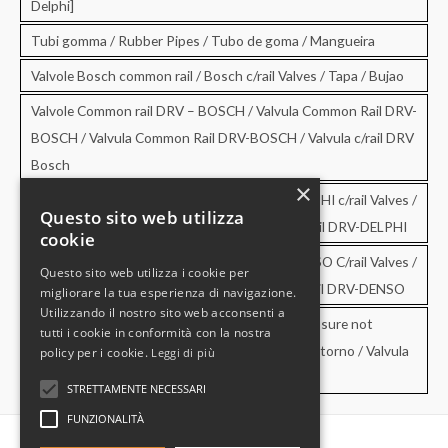
Delphi]
Tubi gomma / Rubber Pipes / Tubo de goma / Mangueira
Valvole Bosch common rail / Bosch c/rail Valves / Tapa / Bujao
Valvole Common rail DRV – BOSCH / Valvula Common Rail DRV-
BOSCH / Valvula Common Rail DRV-BOSCH / Valvula c/rail DRV
Bosch
×
Valvole Common rail DRV – DELPHI / DRV-DELPHI c/rail Valves /
Questo sito web utilizza
Valvula Common Rail DRV-DELPHI / Valvula c/rail DRV-DELPHI
cookie
Valvole Common rail DRV – DENSO / DRV-DENSO C/rail Valves /
Questo sito web utilizza i cookie per
Valvula Common Rail DRV-DENSO / Valvula c/rail DRV-DENSO
migliorare la tua esperienza di navigazione.
Utilizzando il nostro sito web acconsenti a
Valvole di sovrapressione e di non ritorno / Pressure not
tutti i cookie in conformità con la nostra
retourn Valves / Valvula de sobrepresion y no retorno / Valvula
policy per i cookie.
Leggi di più
de pressao e no retorno
STRETTAMENTE NECESSARI
FUNZIONALITÀ