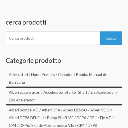
cerca prodotti
C
Cerca
e
r
c
Categorie prodotto
a
:
Adescatori / Hand Primers / Cebador / Bomba Manual de
Borracha
Alberi acceleratori / Accelerator Starter Shaft / Eje Acelerador /
Exo Acelerador
Alberi pompa V.E. / Alberi CP4 / Alberi DENSO / Alberi VDO /
Alberi DFP6 DELPHI / Pump Shaft V.E / DFP6 / CP4 / Eje V.E. /
CP4 / DFP6/ Exo de Acionamento V.E. / CP4 / DFP6