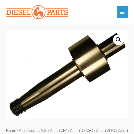
Vai
Menu
al
contenuto
princi
Home
/
Alberi pompa V.E. / Alberi CP4 / Alberi DENSO / Alberi VDO / Alberi