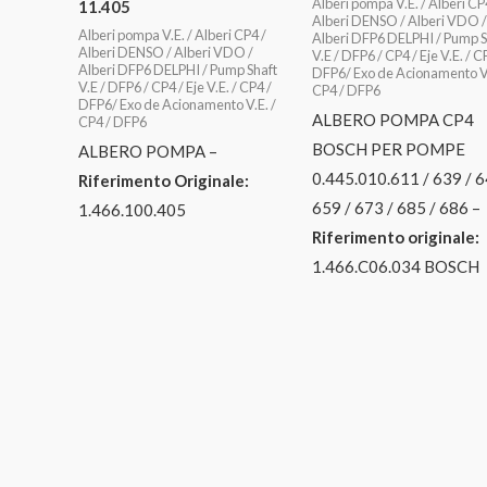
Alberi pompa V.E. / Alberi CP
11.405
Alberi DENSO / Alberi VDO /
Alberi pompa V.E. / Alberi CP4 /
Alberi DFP6 DELPHI / Pump S
Alberi DENSO / Alberi VDO /
V.E / DFP6 / CP4 / Eje V.E. / C
Alberi DFP6 DELPHI / Pump Shaft
DFP6/ Exo de Acionamento V.
V.E / DFP6 / CP4 / Eje V.E. / CP4 /
CP4 / DFP6
DFP6/ Exo de Acionamento V.E. /
ALBERO POMPA CP4
CP4 / DFP6
BOSCH PER POMPE
ALBERO POMPA –
0.445.010.611 / 639 / 
Riferimento Originale:
659 / 673 / 685 / 686 –
1.466.100.405
Riferimento originale:
1.466.C06.034 BOSCH