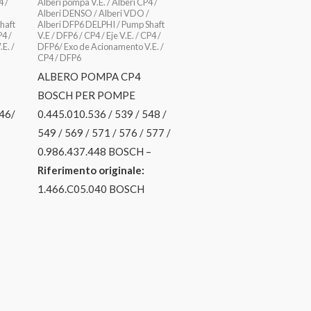
4 /
Alberi pompa V.E. / Alberi CP4 /
Alberi DENSO / Alberi VDO /
haft
Alberi DFP6 DELPHI / Pump Shaft
P4 /
V.E / DFP6 / CP4 / Eje V.E. / CP4 /
E. /
DFP6/ Exo de Acionamento V.E. /
CP4 / DFP6
ALBERO POMPA CP4
BOSCH PER POMPE
646/
0.445.010.536 / 539 / 548 /
549 / 569 / 571 / 576 / 577 /
0.986.437.448 BOSCH –
Riferimento originale:
1.466.C05.040 BOSCH