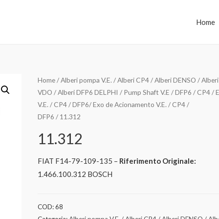
Home
Home
/
Alberi pompa V.E. / Alberi CP4 / Alberi DENSO / Alberi
VDO / Alberi DFP6 DELPHI / Pump Shaft V.E / DFP6 / CP4 / E
V.E. / CP4 / DFP6/ Exo de Acionamento V.E. / CP4 /
DFP6
/ 11.312
11.312
FIAT F14-79-109-135 –
Riferimento Originale:
1.466.100.312 BOSCH
COD:
68
Categoria:
Alberi pompa V.E. / Alberi CP4 / Alberi DENSO / Alb