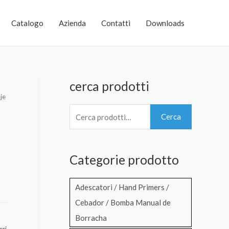
Catalogo
Azienda
Contatti
Downloads
cerca prodotti
je
C
Cerca
e
r
Categorie prodotto
c
a
Adescatori / Hand Primers /
:
Cebador / Bomba Manual de
Borracha
eri