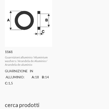
1161
Guarnizioni alluminio / Aluminium
washers / Arandela de Aluminio /
Arandela de aluminio
GUARNIZIONE IN
ALLUMINIO:
A:
18
B:
14
C:
1,5
cerca prodotti