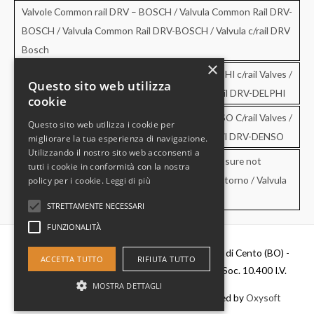
Valvole Common rail DRV – BOSCH / Valvula Common Rail DRV-
BOSCH / Valvula Common Rail DRV-BOSCH / Valvula c/rail DRV
Bosch
×
Valvole Common rail DRV – DELPHI / DRV-DELPHI c/rail Valves /
Questo sito web utilizza
Valvula Common Rail DRV-DELPHI / Valvula c/rail DRV-DELPHI
cookie
Valvole Common rail DRV – DENSO / DRV-DENSO C/rail Valves /
Questo sito web utilizza i cookie per
Valvula Common Rail DRV-DENSO / Valvula c/rail DRV-DENSO
migliorare la tua esperienza di navigazione.
Utilizzando il nostro sito web acconsenti a
Valvole di sovrapressione e di non ritorno / Pressure not
tutti i cookie in conformità con la nostra
retourn Valves / Valvula de sobrepresion y no retorno / Valvula
policy per i cookie.
Leggi di più
de pressao e no retorno
STRETTAMENTE NECESSARI
FUNZIONALITÀ
Diesel Parts Srl - Via Del Fosso,2 40066 - Pieve di Cento (BO) -
ACCETTA TUTTO
RIFIUTA TUTTO
P.IVA 00637481201 - C.F. 0356411037 - Cap. Soc. 10.400 I.V.
MOSTRA DETTAGLI
Copyright © 2026
Diesel Parts
|
Credits
- Powered by
Oxysoft