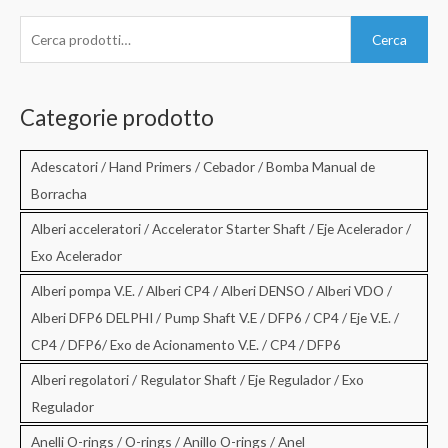
C
Cerca
e
r
c
Categorie prodotto
a
:
Adescatori / Hand Primers / Cebador / Bomba Manual de
Borracha
Alberi acceleratori / Accelerator Starter Shaft / Eje Acelerador /
Exo Acelerador
Alberi pompa V.E. / Alberi CP4 / Alberi DENSO / Alberi VDO /
Alberi DFP6 DELPHI / Pump Shaft V.E / DFP6 / CP4 / Eje V.E. /
CP4 / DFP6/ Exo de Acionamento V.E. / CP4 / DFP6
Alberi regolatori / Regulator Shaft / Eje Regulador / Exo
Regulador
Anelli O-rings / O-rings / Anillo O-rings / Anel