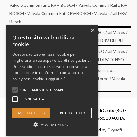
Valvole Common rail DRV – BOSCH / Valvula Common Rail DRV-
BOSCH / Valvula Common Rail DRV-BOSCH / Valvula c/rail DRV
Bosch
×
Valvole Common rail DRV – DELPHI / DRV-DELPHI c/rail Valves /
Questo sito web utilizza
Valvula Common Rail DRV-DELPHI / Valvula c/rail DRV-DELPHI
cookie
Valvole Common rail DRV – DENSO / DRV-DENSO C/rail Valves /
Questo sito web utilizza i cookie per
Valvula Common Rail DRV-DENSO / Valvula c/rail DRV-DENSO
migliorare la tua esperienza di navigazione.
Utilizzando il nostro sito web acconsenti a
Valvole di sovrapressione e di non ritorno / Pressure not
tutti i cookie in conformità con la nostra
retourn Valves / Valvula de sobrepresion y no retorno / Valvula
policy per i cookie.
Leggi di più
de pressao e no retorno
STRETTAMENTE NECESSARI
FUNZIONALITÀ
Diesel Parts Srl - Via Del Fosso,2 40066 - Pieve di Cento (BO) -
ACCETTA TUTTO
RIFIUTA TUTTO
P.IVA 00637481201 - C.F. 0356411037 - Cap. Soc. 10.400 I.V.
MOSTRA DETTAGLI
Copyright © 2026
Diesel Parts
|
Credits
- Powered by
Oxysoft