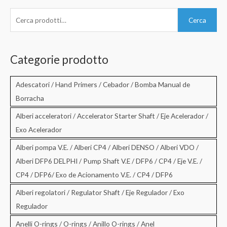
C
Cerca
e
r
c
Categorie prodotto
a
:
Adescatori / Hand Primers / Cebador / Bomba Manual de
Borracha
Alberi acceleratori / Accelerator Starter Shaft / Eje Acelerador /
Exo Acelerador
Alberi pompa V.E. / Alberi CP4 / Alberi DENSO / Alberi VDO /
Alberi DFP6 DELPHI / Pump Shaft V.E / DFP6 / CP4 / Eje V.E. /
CP4 / DFP6/ Exo de Acionamento V.E. / CP4 / DFP6
Alberi regolatori / Regulator Shaft / Eje Regulador / Exo
Regulador
Anelli O-rings / O-rings / Anillo O-rings / Anel