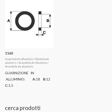
1160
Guarnizioni alluminio / Aluminium
washers / Arandela de Aluminio /
Arandela de aluminio
GUARNIZIONE IN
ALLUMINIO:
A:
18
B:
12
C:
1,5
cerca prodotti