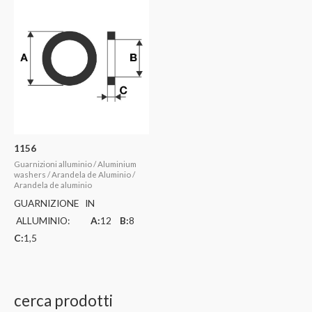
1156
Guarnizioni alluminio / Aluminium
washers / Arandela de Aluminio /
Arandela de aluminio
GUARNIZIONE IN
ALLUMINIO:
A:
12
B:
8
C:
1,5
cerca prodotti