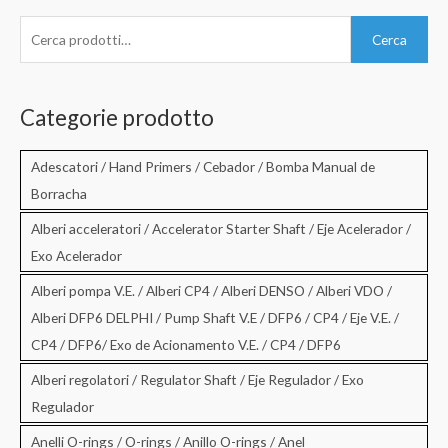
C
Cerca
e
r
c
Categorie prodotto
a
:
Adescatori / Hand Primers / Cebador / Bomba Manual de
Borracha
Alberi acceleratori / Accelerator Starter Shaft / Eje Acelerador /
Exo Acelerador
Alberi pompa V.E. / Alberi CP4 / Alberi DENSO / Alberi VDO /
Alberi DFP6 DELPHI / Pump Shaft V.E / DFP6 / CP4 / Eje V.E. /
CP4 / DFP6/ Exo de Acionamento V.E. / CP4 / DFP6
Alberi regolatori / Regulator Shaft / Eje Regulador / Exo
Regulador
Anelli O-rings / O-rings / Anillo O-rings / Anel