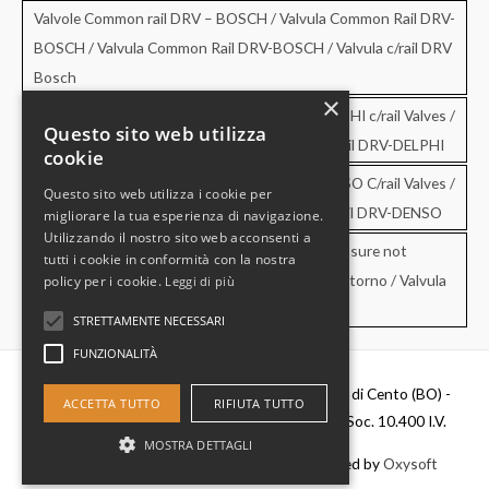
Valvole Common rail DRV – BOSCH / Valvula Common Rail DRV-
BOSCH / Valvula Common Rail DRV-BOSCH / Valvula c/rail DRV
Bosch
×
Valvole Common rail DRV – DELPHI / DRV-DELPHI c/rail Valves /
Questo sito web utilizza
Valvula Common Rail DRV-DELPHI / Valvula c/rail DRV-DELPHI
cookie
Valvole Common rail DRV – DENSO / DRV-DENSO C/rail Valves /
Questo sito web utilizza i cookie per
Valvula Common Rail DRV-DENSO / Valvula c/rail DRV-DENSO
migliorare la tua esperienza di navigazione.
Utilizzando il nostro sito web acconsenti a
Valvole di sovrapressione e di non ritorno / Pressure not
tutti i cookie in conformità con la nostra
retourn Valves / Valvula de sobrepresion y no retorno / Valvula
policy per i cookie.
Leggi di più
de pressao e no retorno
STRETTAMENTE NECESSARI
FUNZIONALITÀ
Diesel Parts Srl - Via Del Fosso,2 40066 - Pieve di Cento (BO) -
ACCETTA TUTTO
RIFIUTA TUTTO
P.IVA 00637481201 - C.F. 0356411037 - Cap. Soc. 10.400 I.V.
MOSTRA DETTAGLI
Copyright © 2026
Diesel Parts
|
Credits
- Powered by
Oxysoft