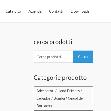
Catalogo
Azienda
Contatti
Downloads
cerca prodotti
C
Cerca
e
r
Categorie prodotto
c
a
Adescatori / Hand Primers /
:
Cebador / Bomba Manual de
Borracha