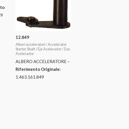
nto
49
12.849
Alberi acceleratori / Accelerator
Starter Shaft / Eje Acelerador / Exo
Acelerador
ALBERO ACCELERATORE –
Riferimento Originale:
1.463.161.849