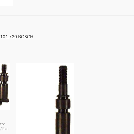
.101.720 BOSCH
ator
 / Exo