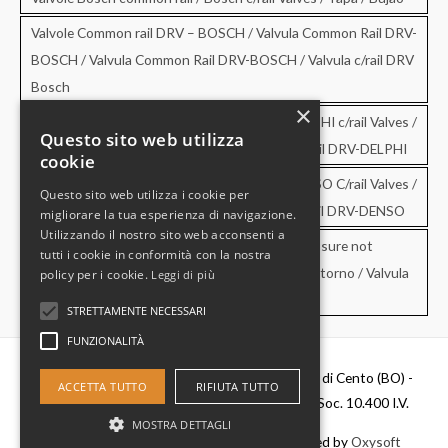
Valvole Common rail DRV – BOSCH / Valvula Common Rail DRV-
BOSCH / Valvula Common Rail DRV-BOSCH / Valvula c/rail DRV
Bosch
×
Valvole Common rail DRV – DELPHI / DRV-DELPHI c/rail Valves /
Questo sito web utilizza
Valvula Common Rail DRV-DELPHI / Valvula c/rail DRV-DELPHI
cookie
Valvole Common rail DRV – DENSO / DRV-DENSO C/rail Valves /
Questo sito web utilizza i cookie per
Valvula Common Rail DRV-DENSO / Valvula c/rail DRV-DENSO
migliorare la tua esperienza di navigazione.
Utilizzando il nostro sito web acconsenti a
Valvole di sovrapressione e di non ritorno / Pressure not
tutti i cookie in conformità con la nostra
retourn Valves / Valvula de sobrepresion y no retorno / Valvula
policy per i cookie.
Leggi di più
de pressao e no retorno
STRETTAMENTE NECESSARI
FUNZIONALITÀ
Diesel Parts Srl - Via Del Fosso,2 40066 - Pieve di Cento (BO) -
ACCETTA TUTTO
RIFIUTA TUTTO
P.IVA 00637481201 - C.F. 0356411037 - Cap. Soc. 10.400 I.V.
MOSTRA DETTAGLI
Copyright © 2026
Diesel Parts
|
Credits
- Powered by
Oxysoft