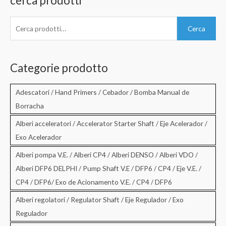
cerca prodotti
C
Cerca
e
r
c
Categorie prodotto
a
:
Adescatori / Hand Primers / Cebador / Bomba Manual de
Borracha
Alberi acceleratori / Accelerator Starter Shaft / Eje Acelerador /
Exo Acelerador
Alberi pompa V.E. / Alberi CP4 / Alberi DENSO / Alberi VDO /
Alberi DFP6 DELPHI / Pump Shaft V.E / DFP6 / CP4 / Eje V.E. /
CP4 / DFP6/ Exo de Acionamento V.E. / CP4 / DFP6
Alberi regolatori / Regulator Shaft / Eje Regulador / Exo
Regulador