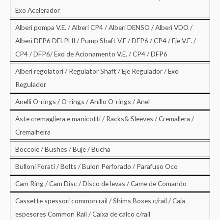
Exo Acelerador
Alberi pompa V.E. / Alberi CP4 / Alberi DENSO / Alberi VDO /
Alberi DFP6 DELPHI / Pump Shaft V.E / DFP6 / CP4 / Eje V.E. /
CP4 / DFP6/ Exo de Acionamento V.E. / CP4 / DFP6
Alberi regolatori / Regulator Shaft / Eje Regulador / Exo
Regulador
Anelli O-rings / O-rings / Anillo O-rings / Anel
Aste cremagliera e manicotti / Racks& Sleeves / Cremallera /
Cremalheira
Boccole / Bushes / Buje / Bucha
Bulloni Forati / Bolts / Bulon Perforado / Parafuso Oco
Cam Ring / Cam Disc / Disco de levas / Came de Comando
Cassette spessori common rail / Shims Boxes c/rail / Caja
espesores Common Rail / Caixa de calco c/rail