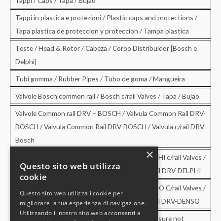
Tappi / Caps / Tapa / Bujao
Tappi in plastica e protezioni / Plastic caps and protections /
Tapa plastica de proteccion y proteccion / Tampa plastica
Teste / Head & Rotor / Cabeza / Corpo Distribuidor [Bosch e
Delphi]
Tubi gomma / Rubber Pipes / Tubo de goma / Mangueira
Valvole Bosch common rail / Bosch c/rail Valves / Tapa / Bujao
Valvole Common rail DRV – BOSCH / Valvula Common Rail DRV-
BOSCH / Valvula Common Rail DRV-BOSCH / Valvula c/rail DRV
Bosch
×
Valvole Common rail DRV – DELPHI / DRV-DELPHI c/rail Valves /
Questo sito web utilizza
Valvula Common Rail DRV-DELPHI / Valvula c/rail DRV-DELPHI
cookie
Valvole Common rail DRV – DENSO / DRV-DENSO C/rail Valves /
Questo sito web utilizza i cookie per
Valvula Common Rail DRV-DENSO / Valvula c/rail DRV-DENSO
migliorare la tua esperienza di navigazione.
Utilizzando il nostro sito web acconsenti a
Valvole di sovrapressione e di non ritorno / Pressure not