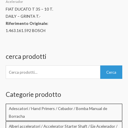
Acelerador
FIAT DUCATO T 35 – 10 T.
DAILY – GRINTA T.-
Riferimento Originale:
1.463.161.592 BOSCH
cerca prodotti
C
Cerca
e
r
c
Categorie prodotto
a
:
Adescatori / Hand Primers / Cebador / Bomba Manual de
Borracha
Alberi acceleratori / Accelerator Starter Shaft / Eje Acelerador /