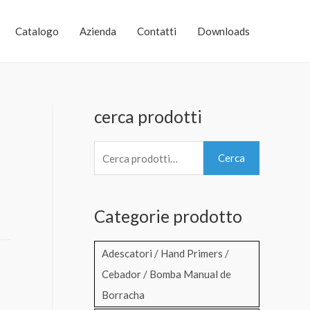
Catalogo
Azienda
Contatti
Downloads
cerca prodotti
C
Cerca
e
r
Categorie prodotto
c
a
Adescatori / Hand Primers /
:
Cebador / Bomba Manual de
Borracha