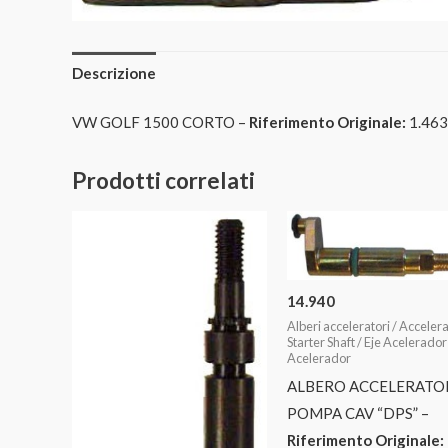
Descrizione
VW GOLF 1500 CORTO –
Riferimento Originale:
1.463
Prodotti correlati
14.940
Alberi acceleratori / Acceler
Starter Shaft / Eje Acelerador
Acelerador
ALBERO ACCELERATO
POMPA CAV “DPS” –
Riferimento Originale: