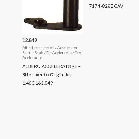
7174-828E CAV
12.849
Alberi acceleratori / Accelerator
Starter Shaft / Eje Acelerador / Exo
Acelerador
ALBERO ACCELERATORE –
Riferimento Originale:
1.463.161.849