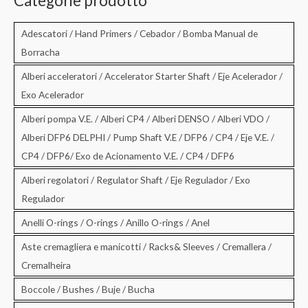
Categorie prodotto
a
:
Adescatori / Hand Primers / Cebador / Bomba Manual de
Borracha
Alberi acceleratori / Accelerator Starter Shaft / Eje Acelerador /
Exo Acelerador
Alberi pompa V.E. / Alberi CP4 / Alberi DENSO / Alberi VDO /
Alberi DFP6 DELPHI / Pump Shaft V.E / DFP6 / CP4 / Eje V.E. /
CP4 / DFP6/ Exo de Acionamento V.E. / CP4 / DFP6
Alberi regolatori / Regulator Shaft / Eje Regulador / Exo
Regulador
Anelli O-rings / O-rings / Anillo O-rings / Anel
Aste cremagliera e manicotti / Racks& Sleeves / Cremallera /
Cremalheira
Boccole / Bushes / Buje / Bucha