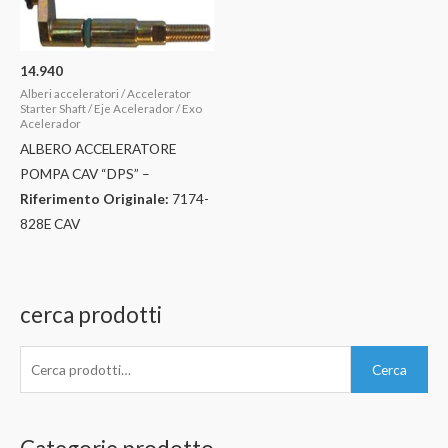
14.940
Alberi acceleratori / Accelerator
Starter Shaft / Eje Acelerador / Exo
Acelerador
ALBERO ACCELERATORE
POMPA CAV “DPS” –
Riferimento Originale:
7174-
828E CAV
cerca prodotti
C
Cerca
e
r
c