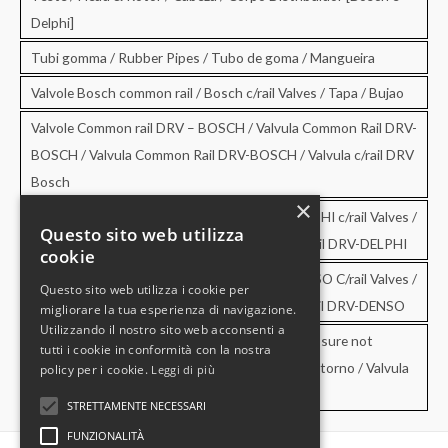
Delphi]
Tubi gomma / Rubber Pipes / Tubo de goma / Mangueira
Valvole Bosch common rail / Bosch c/rail Valves / Tapa / Bujao
Valvole Common rail DRV – BOSCH / Valvula Common Rail DRV-
BOSCH / Valvula Common Rail DRV-BOSCH / Valvula c/rail DRV
Bosch
×
Valvole Common rail DRV – DELPHI / DRV-DELPHI c/rail Valves /
Questo sito web utilizza
Valvula Common Rail DRV-DELPHI / Valvula c/rail DRV-DELPHI
cookie
Valvole Common rail DRV – DENSO / DRV-DENSO C/rail Valves /
Questo sito web utilizza i cookie per
Valvula Common Rail DRV-DENSO / Valvula c/rail DRV-DENSO
migliorare la tua esperienza di navigazione.
Utilizzando il nostro sito web acconsenti a
Valvole di sovrapressione e di non ritorno / Pressure not
tutti i cookie in conformità con la nostra
retourn Valves / Valvula de sobrepresion y no retorno / Valvula
policy per i cookie.
Leggi di più
de pressao e no retorno
STRETTAMENTE NECESSARI
FUNZIONALITÀ