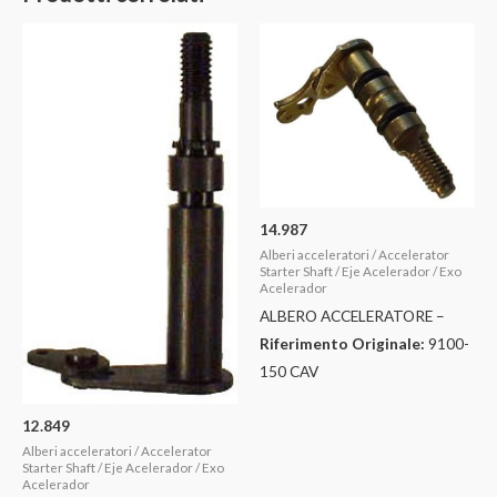
14.987
Alberi acceleratori / Accelerator
Starter Shaft / Eje Acelerador / Exo
Acelerador
ALBERO ACCELERATORE –
Riferimento Originale:
9100-
150 CAV
12.849
Alberi acceleratori / Accelerator
Starter Shaft / Eje Acelerador / Exo
Acelerador