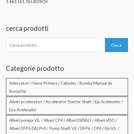
1.463.161.765 BOSCH
cerca prodotti
C
Cerca
e
r
c
Categorie prodotto
a
:
Adescatori / Hand Primers / Cebador / Bomba Manual de
Borracha
Alberi acceleratori / Accelerator Starter Shaft / Eje Acelerador /
Exo Acelerador
Alberi pompa V.E. / Alberi CP4 / Alberi DENSO / Alberi VDO /
Alberi DFP6 DELPHI / Pump Shaft V.E / DFP6 / CP4 / Eje V.E. /