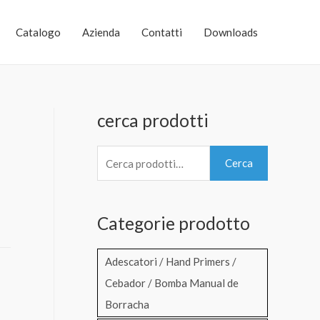
Catalogo
Azienda
Contatti
Downloads
cerca prodotti
C
Cerca
e
r
Categorie prodotto
c
a
Adescatori / Hand Primers /
:
Cebador / Bomba Manual de
Borracha