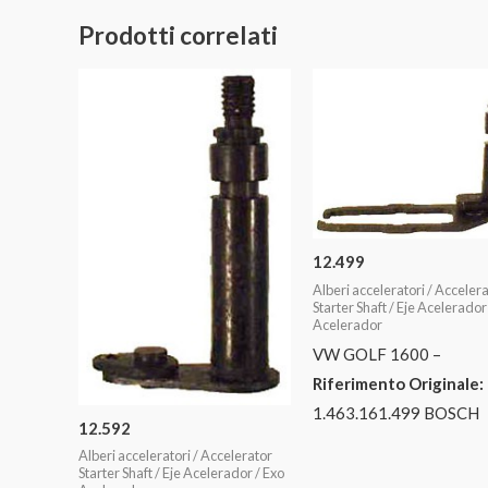
Prodotti correlati
12.499
Alberi acceleratori / Acceler
Starter Shaft / Eje Acelerador
Acelerador
VW GOLF 1600 –
Riferimento Originale:
1.463.161.499 BOSCH
12.592
Alberi acceleratori / Accelerator
Starter Shaft / Eje Acelerador / Exo