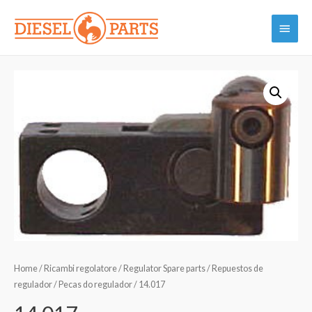
Vai
Menu
al
contenuto
princi
Home
/
Ricambi regolatore / Regulator Spare parts / Repuestos de
regulador / Pecas do regulador
/ 14.017