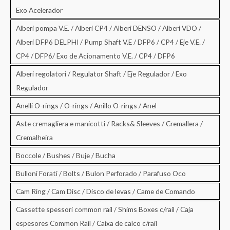
Exo Acelerador
Alberi pompa V.E. / Alberi CP4 / Alberi DENSO / Alberi VDO /
Alberi DFP6 DELPHI / Pump Shaft V.E / DFP6 / CP4 / Eje V.E. /
CP4 / DFP6/ Exo de Acionamento V.E. / CP4 / DFP6
Alberi regolatori / Regulator Shaft / Eje Regulador / Exo
Regulador
Anelli O-rings / O-rings / Anillo O-rings / Anel
Aste cremagliera e manicotti / Racks& Sleeves / Cremallera /
Cremalheira
Boccole / Bushes / Buje / Bucha
Bulloni Forati / Bolts / Bulon Perforado / Parafuso Oco
Cam Ring / Cam Disc / Disco de levas / Came de Comando
Cassette spessori common rail / Shims Boxes c/rail / Caja
espesores Common Rail / Caixa de calco c/rail