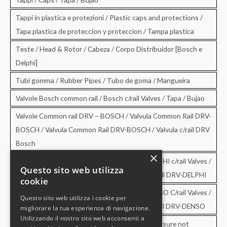
Tappi in plastica e protezioni / Plastic caps and protections /
Tapa plastica de proteccion y proteccion / Tampa plastica
Teste / Head & Rotor / Cabeza / Corpo Distribuidor [Bosch e
Delphi]
Tubi gomma / Rubber Pipes / Tubo de goma / Mangueira
Valvole Bosch common rail / Bosch c/rail Valves / Tapa / Bujao
Valvole Common rail DRV – BOSCH / Valvula Common Rail DRV-
BOSCH / Valvula Common Rail DRV-BOSCH / Valvula c/rail DRV
Bosch
×
Valvole Common rail DRV – DELPHI / DRV-DELPHI c/rail Valves /
Questo sito web utilizza
Valvula Common Rail DRV-DELPHI / Valvula c/rail DRV-DELPHI
cookie
Valvole Common rail DRV – DENSO / DRV-DENSO C/rail Valves /
Questo sito web utilizza i cookie per
Valvula Common Rail DRV-DENSO / Valvula c/rail DRV-DENSO
migliorare la tua esperienza di navigazione.
Utilizzando il nostro sito web acconsenti a
Valvole di sovrapressione e di non ritorno / Pressure not