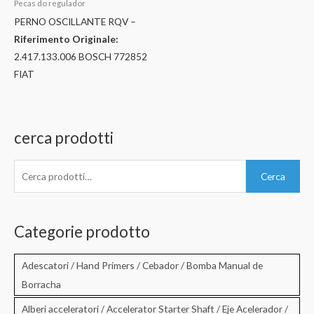
Pecas do regulador
PERNO OSCILLANTE RQV –
Riferimento Originale:
2.417.133.006 BOSCH 772852
FIAT
cerca prodotti
C
Cerca
e
r
c
Categorie prodotto
a
:
Adescatori / Hand Primers / Cebador / Bomba Manual de
Borracha
Alberi acceleratori / Accelerator Starter Shaft / Eje Acelerador /