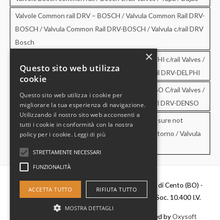
Valvole Common rail DRV – BOSCH / Valvula Common Rail DRV-
BOSCH / Valvula Common Rail DRV-BOSCH / Valvula c/rail DRV
Bosch
×
Valvole Common rail DRV – DELPHI / DRV-DELPHI c/rail Valves /
Questo sito web utilizza
Valvula Common Rail DRV-DELPHI / Valvula c/rail DRV-DELPHI
cookie
Valvole Common rail DRV – DENSO / DRV-DENSO C/rail Valves /
Questo sito web utilizza i cookie per
Valvula Common Rail DRV-DENSO / Valvula c/rail DRV-DENSO
migliorare la tua esperienza di navigazione.
Utilizzando il nostro sito web acconsenti a
Valvole di sovrapressione e di non ritorno / Pressure not
tutti i cookie in conformità con la nostra
retourn Valves / Valvula de sobrepresion y no retorno / Valvula
policy per i cookie.
Leggi di più
de pressao e no retorno
STRETTAMENTE NECESSARI
FUNZIONALITÀ
Diesel Parts Srl - Via Del Fosso,2 40066 - Pieve di Cento (BO) -
ACCETTA TUTTO
RIFIUTA TUTTO
P.IVA 00637481201 - C.F. 0356411037 - Cap. Soc. 10.400 I.V.
MOSTRA DETTAGLI
Copyright © 2026
Diesel Parts
|
Credits
- Powered by
Oxysoft