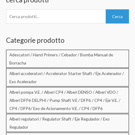
C
Cerca
e
r
c
Categorie prodotto
a
:
Adescatori / Hand Primers / Cebador / Bomba Manual de
Borracha
Alberi acceleratori / Accelerator Starter Shaft / Eje Acelerador /
Exo Acelerador
Alberi pompa V.E. / Alberi CP4 / Alberi DENSO / Alberi VDO /
Alberi DFP6 DELPHI / Pump Shaft V.E / DFP6 / CP4 / Eje V.E. /
CP4 / DFP6/ Exo de Acionamento V.E. / CP4 / DFP6
Alberi regolatori / Regulator Shaft / Eje Regulador / Exo
Regulador