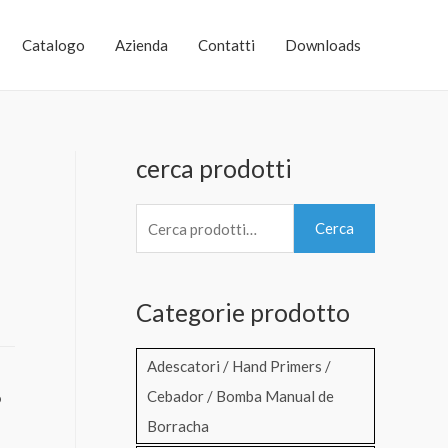
Catalogo
Azienda
Contatti
Downloads
cerca prodotti
C
Cerca
e
r
Categorie prodotto
c
a
Adescatori / Hand Primers /
:
Cebador / Bomba Manual de
o
Borracha