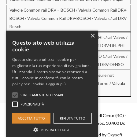
Valvole Common rail DRV – BOSCH / Valvula Common Rail DRV-
BOSCH / Valvula Common Rail DRV-BOSCH / Valvula c/rail DRV
Bosch
×
Valvole Common rail DRV – DELPHI / DRV-DELPHI c/rail Valves /
Questo sito web utilizza
Valvula Common Rail DRV-DELPHI / Valvula c/rail DRV-DELPHI
cookie
Valvole Common rail DRV – DENSO / DRV-DENSO C/rail Valves /
Questo sito web utilizza i cookie per
Valvula Common Rail DRV-DENSO / Valvula c/rail DRV-DENSO
migliorare la tua esperienza di navigazione.
Utilizzando il nostro sito web acconsenti a
Valvole di sovrapressione e di non ritorno / Pressure not
tutti i cookie in conformità con la nostra
retourn Valves / Valvula de sobrepresion y no retorno / Valvula
policy per i cookie.
Leggi di più
de pressao e no retorno
STRETTAMENTE NECESSARI
FUNZIONALITÀ
Diesel Parts Srl - Via Del Fosso,2 40066 - Pieve di Cento (BO) -
ACCETTA TUTTO
RIFIUTA TUTTO
P.IVA 00637481201 - C.F. 0356411037 - Cap. Soc. 10.400 I.V.
MOSTRA DETTAGLI
Copyright © 2026
Diesel Parts
|
Credits
- Powered by
Oxysoft