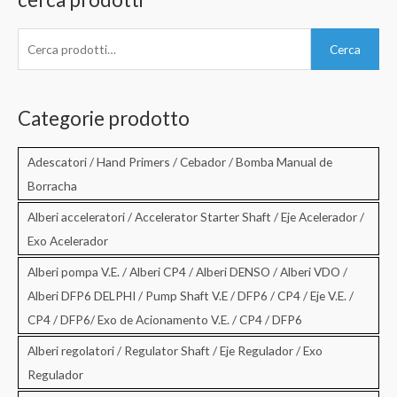
C
Cerca
e
r
c
Categorie prodotto
a
:
Adescatori / Hand Primers / Cebador / Bomba Manual de
Borracha
Alberi acceleratori / Accelerator Starter Shaft / Eje Acelerador /
Exo Acelerador
Alberi pompa V.E. / Alberi CP4 / Alberi DENSO / Alberi VDO /
Alberi DFP6 DELPHI / Pump Shaft V.E / DFP6 / CP4 / Eje V.E. /
CP4 / DFP6/ Exo de Acionamento V.E. / CP4 / DFP6
Alberi regolatori / Regulator Shaft / Eje Regulador / Exo
Regulador