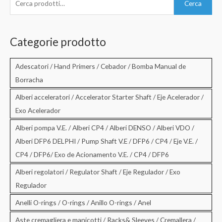
Cerca
e
r
c
Categorie prodotto
a
:
Adescatori / Hand Primers / Cebador / Bomba Manual de
Borracha
Alberi acceleratori / Accelerator Starter Shaft / Eje Acelerador /
Exo Acelerador
Alberi pompa V.E. / Alberi CP4 / Alberi DENSO / Alberi VDO /
Alberi DFP6 DELPHI / Pump Shaft V.E / DFP6 / CP4 / Eje V.E. /
CP4 / DFP6/ Exo de Acionamento V.E. / CP4 / DFP6
Alberi regolatori / Regulator Shaft / Eje Regulador / Exo
Regulador
Anelli O-rings / O-rings / Anillo O-rings / Anel
Aste cremagliera e manicotti / Racks& Sleeves / Cremallera /