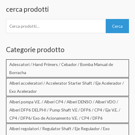
cerca prodotti
C
Cerca
e
r
c
Categorie prodotto
a
:
Adescatori / Hand Primers / Cebador / Bomba Manual de
Borracha
Alberi acceleratori / Accelerator Starter Shaft / Eje Acelerador /
Exo Acelerador
Alberi pompa V.E. / Alberi CP4 / Alberi DENSO / Alberi VDO /
Alberi DFP6 DELPHI / Pump Shaft V.E / DFP6 / CP4 / Eje V.E. /
CP4 / DFP6/ Exo de Acionamento V.E. / CP4 / DFP6
Alberi regolatori / Regulator Shaft / Eje Regulador / Exo