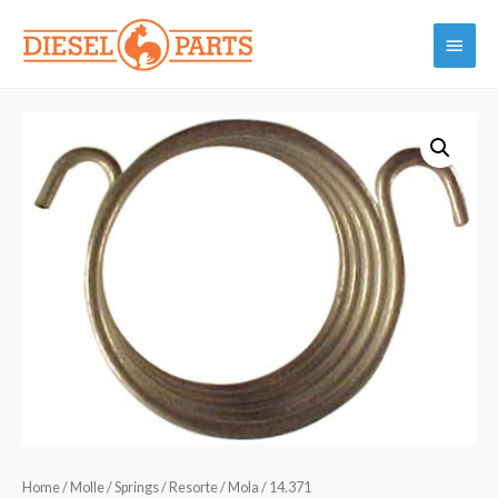
Vai
Menu
al
contenuto
princi
Home
/
Molle / Springs / Resorte / Mola
/ 14.371