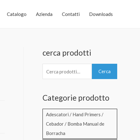
Catalogo
Azienda
Contatti
Downloads
cerca prodotti
C
Cerca
e
r
Categorie prodotto
c
a
Adescatori / Hand Primers /
:
Cebador / Bomba Manual de
Borracha