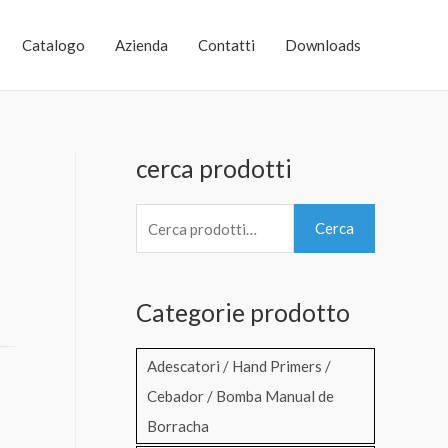
Catalogo
Azienda
Contatti
Downloads
cerca prodotti
C
Cerca
e
r
Categorie prodotto
c
a
Adescatori / Hand Primers /
:
Cebador / Bomba Manual de
Borracha