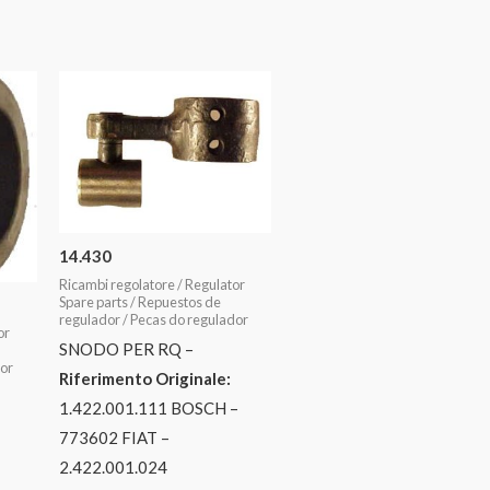
14.430
Ricambi regolatore / Regulator
Spare parts / Repuestos de
regulador / Pecas do regulador
or
SNODO PER RQ –
dor
Riferimento Originale:
1.422.001.111 BOSCH –
773602 FIAT –
2.422.001.024