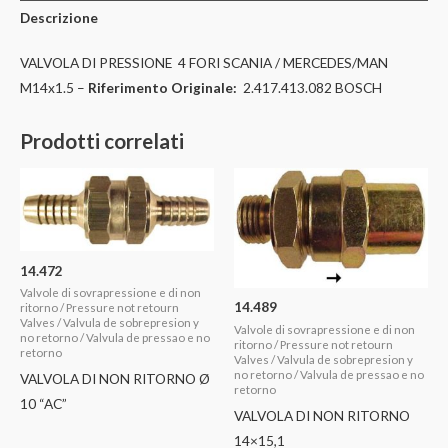
Descrizione
VALVOLA DI PRESSIONE 4 FORI SCANIA / MERCEDES/MAN
M14x1.5 –
Riferimento Originale:
2.417.413.082 BOSCH
Prodotti correlati
14.472
Valvole di sovrapressione e di non
14.489
ritorno / Pressure not retourn
Valves / Valvula de sobrepresion y
Valvole di sovrapressione e di non
no retorno / Valvula de pressao e no
ritorno / Pressure not retourn
retorno
Valves / Valvula de sobrepresion y
no retorno / Valvula de pressao e no
VALVOLA DI NON RITORNO Ø
retorno
10 “AC”
VALVOLA DI NON RITORNO
14×15,1