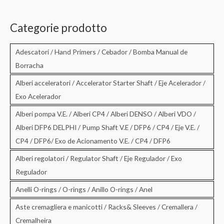
r
c
Categorie prodotto
a
:
Adescatori / Hand Primers / Cebador / Bomba Manual de
Borracha
Alberi acceleratori / Accelerator Starter Shaft / Eje Acelerador /
Exo Acelerador
Alberi pompa V.E. / Alberi CP4 / Alberi DENSO / Alberi VDO /
Alberi DFP6 DELPHI / Pump Shaft V.E / DFP6 / CP4 / Eje V.E. /
CP4 / DFP6/ Exo de Acionamento V.E. / CP4 / DFP6
Alberi regolatori / Regulator Shaft / Eje Regulador / Exo
Regulador
Anelli O-rings / O-rings / Anillo O-rings / Anel
Aste cremagliera e manicotti / Racks& Sleeves / Cremallera /
Cremalheira