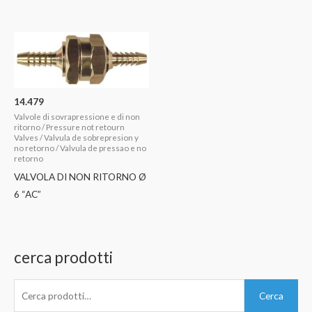
14.479
Valvole di sovrapressione e di non
ritorno / Pressure not retourn
Valves / Valvula de sobrepresion y
no retorno / Valvula de pressao e no
retorno
VALVOLA DI NON RITORNO Ø
6 “AC”
cerca prodotti
C
Cerca
e