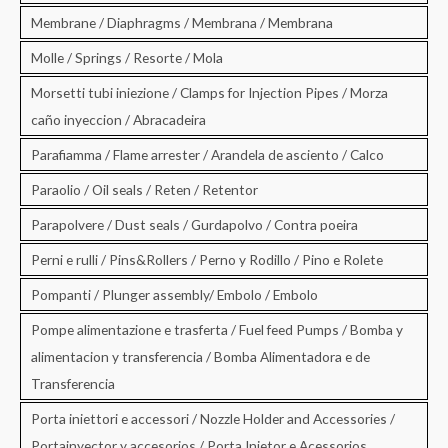
Membrane / Diaphragms / Membrana / Membrana
Molle / Springs / Resorte / Mola
Morsetti tubi iniezione / Clamps for Injection Pipes / Morza
caño inyeccion / Abracadeira
Parafiamma / Flame arrester / Arandela de asciento / Calco
Paraolio / Oil seals / Reten / Retentor
Parapolvere / Dust seals / Gurdapolvo / Contra poeira
Perni e rulli / Pins&Rollers / Perno y Rodillo / Pino e Rolete
Pompanti / Plunger assembly/ Embolo / Embolo
Pompe alimentazione e trasferta / Fuel feed Pumps / Bomba y
alimentacion y transferencia / Bomba Alimentadora e de
Transferencia
Porta iniettori e accessori / Nozzle Holder and Accessories /
Portainyector y accesorios / Porta Injetor e Acessorios