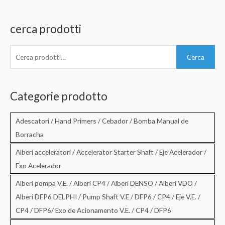
cerca prodotti
C
Cerca
e
r
c
Categorie prodotto
a
:
Adescatori / Hand Primers / Cebador / Bomba Manual de
Borracha
Alberi acceleratori / Accelerator Starter Shaft / Eje Acelerador /
Exo Acelerador
Alberi pompa V.E. / Alberi CP4 / Alberi DENSO / Alberi VDO /
Alberi DFP6 DELPHI / Pump Shaft V.E / DFP6 / CP4 / Eje V.E. /
CP4 / DFP6/ Exo de Acionamento V.E. / CP4 / DFP6