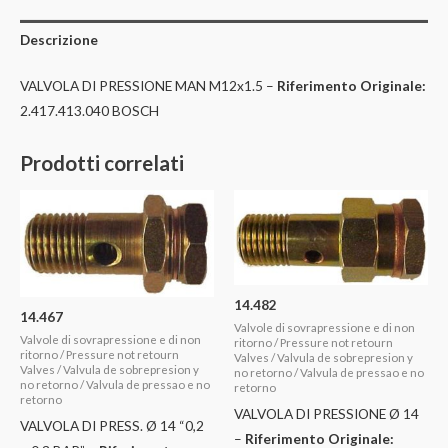
Descrizione
VALVOLA DI PRESSIONE MAN M12x1.5 –
Riferimento Originale:
2.417.413.040 BOSCH
Prodotti correlati
14.482
14.467
Valvole di sovrapressione e di non
Valvole di sovrapressione e di non
ritorno / Pressure not retourn
ritorno / Pressure not retourn
Valves / Valvula de sobrepresion y
Valves / Valvula de sobrepresion y
no retorno / Valvula de pressao e no
no retorno / Valvula de pressao e no
retorno
retorno
VALVOLA DI PRESSIONE Ø 14
VALVOLA DI PRESS. Ø 14 “0,2
–
Riferimento Originale: