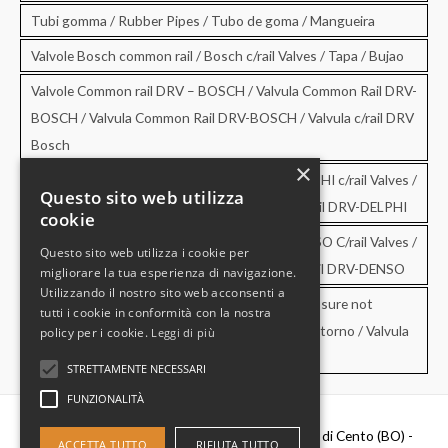
Tubi gomma / Rubber Pipes / Tubo de goma / Mangueira
Valvole Bosch common rail / Bosch c/rail Valves / Tapa / Bujao
Valvole Common rail DRV – BOSCH / Valvula Common Rail DRV-
BOSCH / Valvula Common Rail DRV-BOSCH / Valvula c/rail DRV
Bosch
×
Valvole Common rail DRV – DELPHI / DRV-DELPHI c/rail Valves /
Questo sito web utilizza
Valvula Common Rail DRV-DELPHI / Valvula c/rail DRV-DELPHI
cookie
Valvole Common rail DRV – DENSO / DRV-DENSO C/rail Valves /
Questo sito web utilizza i cookie per
Valvula Common Rail DRV-DENSO / Valvula c/rail DRV-DENSO
migliorare la tua esperienza di navigazione.
Utilizzando il nostro sito web acconsenti a
Valvole di sovrapressione e di non ritorno / Pressure not
tutti i cookie in conformità con la nostra
retourn Valves / Valvula de sobrepresion y no retorno / Valvula
policy per i cookie.
Leggi di più
de pressao e no retorno
STRETTAMENTE NECESSARI
FUNZIONALITÀ
Diesel Parts Srl - Via Del Fosso,2 40066 - Pieve di Cento (BO) -
ACCETTA TUTTO
RIFIUTA TUTTO