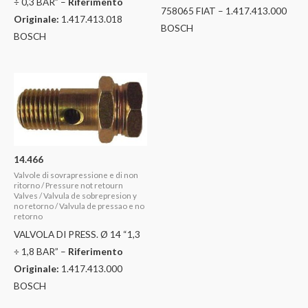
÷ 0,3 BAR” –
Riferimento
758065 FIAT – 1.417.413.000
Originale:
1.417.413.018
BOSCH
BOSCH
14.466
Valvole di sovrapressione e di non
ritorno / Pressure not retourn
Valves / Valvula de sobrepresion y
no retorno / Valvula de pressao e no
retorno
VALVOLA DI PRESS. Ø 14 “1,3
÷ 1,8 BAR” –
Riferimento
Originale:
1.417.413.000
BOSCH