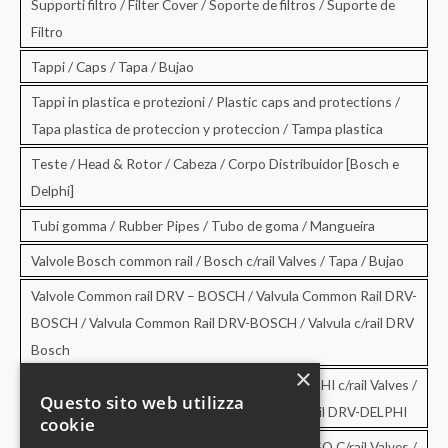
Supporti filtro / Filter Cover / Soporte de filtros / Suporte de
Filtro
Tappi / Caps / Tapa / Bujao
Tappi in plastica e protezioni / Plastic caps and protections /
Tapa plastica de proteccion y proteccion / Tampa plastica
Teste / Head & Rotor / Cabeza / Corpo Distribuidor [Bosch e
Delphi]
Tubi gomma / Rubber Pipes / Tubo de goma / Mangueira
Valvole Bosch common rail / Bosch c/rail Valves / Tapa / Bujao
Valvole Common rail DRV – BOSCH / Valvula Common Rail DRV-
BOSCH / Valvula Common Rail DRV-BOSCH / Valvula c/rail DRV
Bosch
×
Valvole Common rail DRV – DELPHI / DRV-DELPHI c/rail Valves /
Questo sito web utilizza
Valvula Common Rail DRV-DELPHI / Valvula c/rail DRV-DELPHI
cookie
Valvole Common rail DRV – DENSO / DRV-DENSO C/rail Valves /