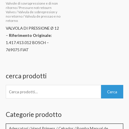
Valvole di sovrapressione e di non
ritorno / Pressure not retourn
Valves / Valvula de sobrepresion y
no retorno / Valvula de pressao e no
retorno
VALVOLA DI PRESSIONE Ø 12
–
Riferimento Originale:
1.417.413.012 BOSCH –
769075 FIAT
cerca prodotti
C
Cerca
e
r
c
Categorie prodotto
a
:
Adescatori / Hand Primers / Cebador / Bomba Manual de