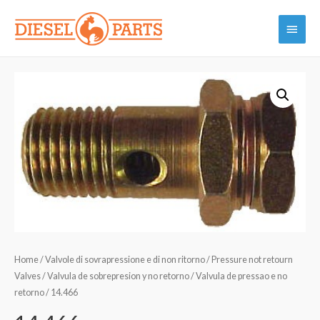
Vai
Menu
al
contenuto
princi
Home
/
Valvole di sovrapressione e di non ritorno / Pressure not retourn
Valves / Valvula de sobrepresion y no retorno / Valvula de pressao e no
retorno
/ 14.466