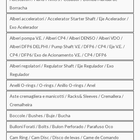
Borracha
Alberi acceleratori / Accelerator Starter Shaft / Eje Acelerador /
Exo Acelerador
Alberi pompa V.E. / Alberi CP4 / Alberi DENSO / Alberi VDO /
Alberi DFP6 DELPHI / Pump Shaft V.E / DFP6 / CP4 / Eje V.E. /
CP4 / DFP6/ Exo de Acionamento V.E. / CP4 / DFP6
Alberi regolatori / Regulator Shaft / Eje Regulador / Exo
Regulador
Anelli O-rings / O-rings / Anillo O-rings / Anel
Aste cremagliera e manicotti / Racks& Sleeves / Cremallera /
Cremalheira
Boccole / Bushes / Buje / Bucha
Bulloni Forati / Bolts / Bulon Perforado / Parafuso Oco
Cam Ring / Cam Disc / Disco de levas / Came de Comando