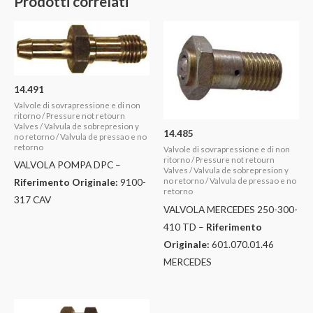
Prodotti correlati
14.491
Valvole di sovrapressione e di non
ritorno / Pressure not retourn
Valves / Valvula de sobrepresion y
14.485
no retorno / Valvula de pressao e no
retorno
Valvole di sovrapressione e di non
ritorno / Pressure not retourn
VALVOLA POMPA DPC –
Valves / Valvula de sobrepresion y
no retorno / Valvula de pressao e no
Riferimento Originale:
9100-
retorno
317 CAV
VALVOLA MERCEDES 250-300-
410 TD –
Riferimento
Originale:
601.070.01.46
MERCEDES