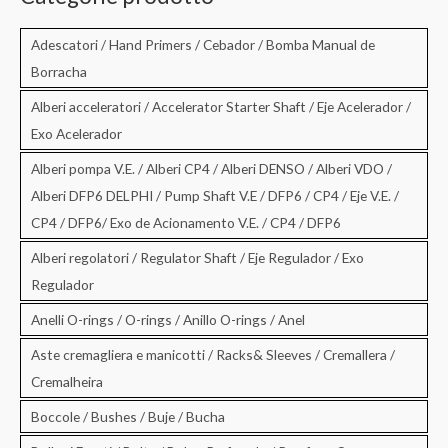
a
:
Adescatori / Hand Primers / Cebador / Bomba Manual de
Borracha
Alberi acceleratori / Accelerator Starter Shaft / Eje Acelerador /
Exo Acelerador
Alberi pompa V.E. / Alberi CP4 / Alberi DENSO / Alberi VDO /
Alberi DFP6 DELPHI / Pump Shaft V.E / DFP6 / CP4 / Eje V.E. /
CP4 / DFP6/ Exo de Acionamento V.E. / CP4 / DFP6
Alberi regolatori / Regulator Shaft / Eje Regulador / Exo
Regulador
Anelli O-rings / O-rings / Anillo O-rings / Anel
Aste cremagliera e manicotti / Racks& Sleeves / Cremallera /
Cremalheira
Boccole / Bushes / Buje / Bucha