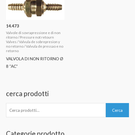
14.473
Valvole di sovrapressione e di non
ritorno / Pressure not retourn
Valves / Valvula de sobrepresion y
no retorno / Valvula de pressao e no
retorno
VALVOLA DI NON RITORNO Ø
8 “AC”
cerca prodotti
C
Cerca
e
r
c
Categorie prodotto