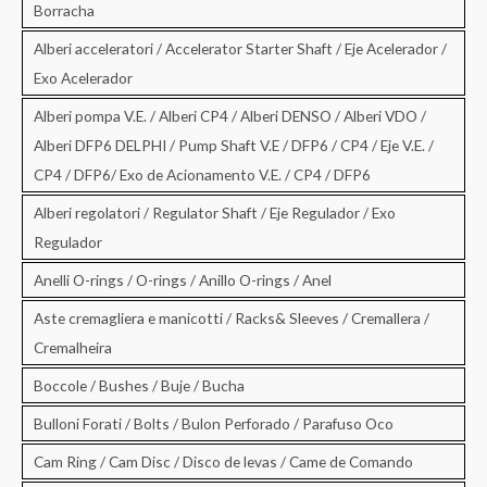
Borracha
Alberi acceleratori / Accelerator Starter Shaft / Eje Acelerador /
Exo Acelerador
Alberi pompa V.E. / Alberi CP4 / Alberi DENSO / Alberi VDO /
Alberi DFP6 DELPHI / Pump Shaft V.E / DFP6 / CP4 / Eje V.E. /
CP4 / DFP6/ Exo de Acionamento V.E. / CP4 / DFP6
Alberi regolatori / Regulator Shaft / Eje Regulador / Exo
Regulador
Anelli O-rings / O-rings / Anillo O-rings / Anel
Aste cremagliera e manicotti / Racks& Sleeves / Cremallera /
Cremalheira
Boccole / Bushes / Buje / Bucha
Bulloni Forati / Bolts / Bulon Perforado / Parafuso Oco
Cam Ring / Cam Disc / Disco de levas / Came de Comando