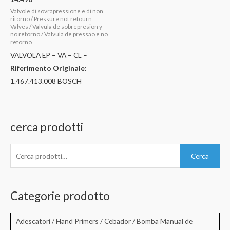
Valvole di sovrapressione e di non
ritorno / Pressure not retourn
Valves / Valvula de sobrepresion y
no retorno / Valvula de pressao e no
retorno
VALVOLA EP – VA – CL –
Riferimento Originale:
1.467.413.008 BOSCH
cerca prodotti
C
Cerca
e
r
c
Categorie prodotto
a
:
Adescatori / Hand Primers / Cebador / Bomba Manual de