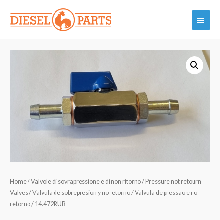
Vai
Menu
al
contenuto
princi
Home
/
Valvole di sovrapressione e di non ritorno / Pressure not retourn
Valves / Valvula de sobrepresion y no retorno / Valvula de pressao e no
retorno
/ 14.472RUB