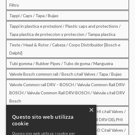
Filtro
Tappi / Caps / Tapa / Bujao
Tappi in plastica e protezioni / Plastic caps and protections /
Tapa plastica de proteccion y proteccion / Tampa plastica
Teste / Head & Rotor / Cabeza / Corpo Distribuidor [Bosch e
Delphi]
Tubi gomma / Rubber Pipes / Tubo de goma / Mangueira
Valvole Bosch common rail / Bosch c/rail Valves / Tapa / Bujao
Valvole Common rail DRV – BOSCH / Valvula Common Rail DRV-
BOSCH / Valvula Common Rail DRV-BOSCH / Valvula c/rail DRV
Bosch
×
Valvole Common rail DRV – DELPHI / DRV-DELPHI c/rail Valves /
Questo sito web utilizza
Valvula Common Rail DRV-DELPHI / Valvula c/rail DRV-DELPHI
cookie
Valvole Common rail DRV – DENSO / DRV-DENSO C/rail Valves /
Questo sito web utilizza i cookie per