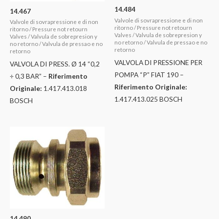
14.484
14.467
Valvole di sovrapressione e di non
Valvole di sovrapressione e di non
ritorno / Pressure not retourn
ritorno / Pressure not retourn
Valves / Valvula de sobrepresion y
Valves / Valvula de sobrepresion y
no retorno / Valvula de pressao e no
no retorno / Valvula de pressao e no
retorno
retorno
VALVOLA DI PRESSIONE PER
VALVOLA DI PRESS. Ø 14 “0,2
POMPA “P” FIAT 190 –
÷ 0,3 BAR” –
Riferimento
Riferimento Originale:
Originale:
1.417.413.018
1.417.413.025 BOSCH
BOSCH
14.490