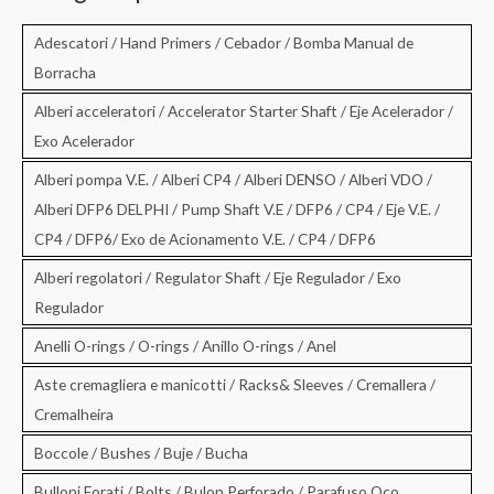
a
:
Adescatori / Hand Primers / Cebador / Bomba Manual de
Borracha
Alberi acceleratori / Accelerator Starter Shaft / Eje Acelerador /
Exo Acelerador
Alberi pompa V.E. / Alberi CP4 / Alberi DENSO / Alberi VDO /
Alberi DFP6 DELPHI / Pump Shaft V.E / DFP6 / CP4 / Eje V.E. /
CP4 / DFP6/ Exo de Acionamento V.E. / CP4 / DFP6
Alberi regolatori / Regulator Shaft / Eje Regulador / Exo
Regulador
Anelli O-rings / O-rings / Anillo O-rings / Anel
Aste cremagliera e manicotti / Racks& Sleeves / Cremallera /
Cremalheira
Boccole / Bushes / Buje / Bucha
Bulloni Forati / Bolts / Bulon Perforado / Parafuso Oco