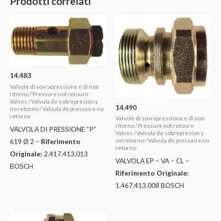
Prodotti correlati
14.483
Valvole di sovrapressione e di non
ritorno / Pressure not retourn
Valves / Valvula de sobrepresion y
14.490
no retorno / Valvula de pressao e no
retorno
Valvole di sovrapressione e di non
ritorno / Pressure not retourn
VALVOLA DI PRESSIONE “P”
Valves / Valvula de sobrepresion y
619 Ø 2 –
Riferimento
no retorno / Valvula de pressao e no
retorno
Originale:
2.417.413.013
VALVOLA EP – VA – CL –
BOSCH
Riferimento Originale:
1.467.413.008 BOSCH