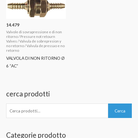
14.479
Valvole di sovrapressione e di non
ritorno / Pressure not retourn
Valves / Valvula de sobrepresion y
no retorno / Valvula de pressao e no
retorno
VALVOLA DI NON RITORNO Ø
6 “AC”
cerca prodotti
C
Cerca
e
r
c
Categorie prodotto