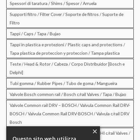
Spessori di taratura / Shims / Spesor / Arruela
Supporti filtro / Filter Cover / Soporte de filtros / Suporte de
Filtro
Tappi / Caps / Tapa / Bujao
Tappi in plastica e protezioni / Plastic caps and protections /
Tapa plastica de proteccion y proteccion / Tampa plastica
Teste / Head & Rotor / Cabeza / Corpo Distribuidor [Bosch e
Delphi]
Tubi gomma / Rubber Pipes / Tubo de goma / Mangueira
Valvole Bosch common rail / Bosch c/rail Valves / Tapa / Bujao
Valvole Common rail DRV – BOSCH / Valvula Common Rail DRV-
BOSCH / Valvula Common Rail DRV-BOSCH / Valvula c/rail DRV
Bosch
×
Valvole Common rail DRV – DELPHI / DRV-DELPHI c/rail Valves /
Questo sito web utilizza