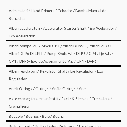
a
:
Adescatori / Hand Primers / Cebador / Bomba Manual de
Borracha
Alberi acceleratori / Accelerator Starter Shaft / Eje Acelerador /
Exo Acelerador
Alberi pompa V.E. / Alberi CP4 / Alberi DENSO / Alberi VDO /
Alberi DFP6 DELPHI / Pump Shaft V.E / DFP6 / CP4 / Eje V.E. /
CP4 / DFP6/ Exo de Acionamento V.E. / CP4 / DFP6
Alberi regolatori / Regulator Shaft / Eje Regulador / Exo
Regulador
Anelli O-rings / O-rings / Anillo O-rings / Anel
Aste cremagliera e manicotti / Racks& Sleeves / Cremallera /
Cremalheira
Boccole / Bushes / Buje / Bucha
Bulloni Forati / Bolts / Bulon Perforado / Parafuso Oco