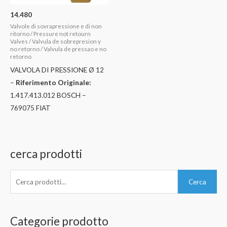
14.480
Valvole di sovrapressione e di non
ritorno / Pressure not retourn
Valves / Valvula de sobrepresion y
no retorno / Valvula de pressao e no
retorno
VALVOLA DI PRESSIONE Ø 12
–
Riferimento Originale:
1.417.413.012 BOSCH –
769075 FIAT
cerca prodotti
C
Cerca
e
r
c
Categorie prodotto