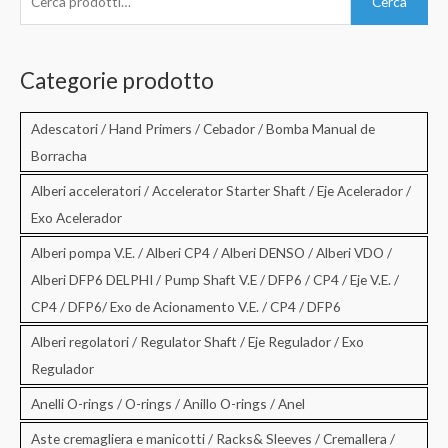
Cerca
e
r
c
Categorie prodotto
a
:
Adescatori / Hand Primers / Cebador / Bomba Manual de
Borracha
Alberi acceleratori / Accelerator Starter Shaft / Eje Acelerador /
Exo Acelerador
Alberi pompa V.E. / Alberi CP4 / Alberi DENSO / Alberi VDO /
Alberi DFP6 DELPHI / Pump Shaft V.E / DFP6 / CP4 / Eje V.E. /
CP4 / DFP6/ Exo de Acionamento V.E. / CP4 / DFP6
Alberi regolatori / Regulator Shaft / Eje Regulador / Exo
Regulador
Anelli O-rings / O-rings / Anillo O-rings / Anel
Aste cremagliera e manicotti / Racks& Sleeves / Cremallera /