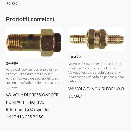
BOSCH
Prodotti correlati
14.472
14.484
Valvole di sovrapressione e di non
ritorno / Pressure not retourn
Valvole di sovrapressione e di non
Valves / Valvula de sobrepresion y
ritorno / Pressure not retourn
no retorno / Valvula de pressao e no
Valves / Valvula de sobrepresion y
retorno
no retorno / Valvula de pressao e no
retorno
VALVOLA DI NON RITORNO Ø
VALVOLA DI PRESSIONE PER
10 “AC”
POMPA “P” FIAT 190 –
Riferimento Originale:
1.417.413.025 BOSCH