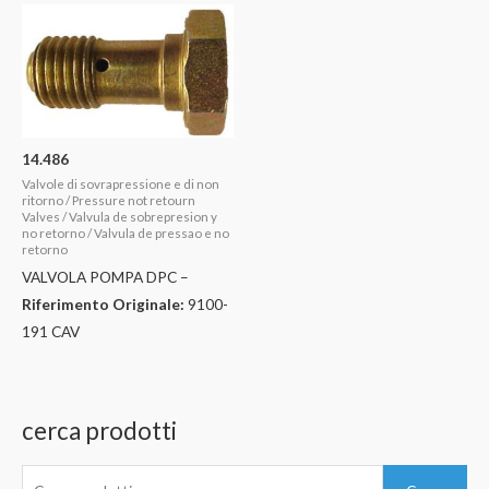
14.486
Valvole di sovrapressione e di non
ritorno / Pressure not retourn
Valves / Valvula de sobrepresion y
no retorno / Valvula de pressao e no
retorno
VALVOLA POMPA DPC –
Riferimento Originale:
9100-
191 CAV
cerca prodotti
C