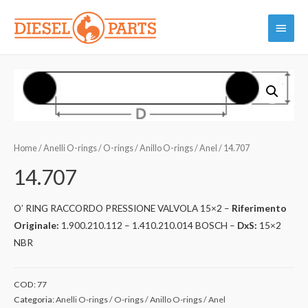
Vai
Menu
al
contenuto
princi
Home
/
Anelli O-rings / O-rings / Anillo O-rings / Anel
/ 14.707
14.707
O’ RING RACCORDO PRESSIONE VALVOLA 15×2 –
Riferimento
Originale:
1.900.210.112 – 1.410.210.014 BOSCH –
DxS:
15×2
NBR
COD:
77
Categoria:
Anelli O-rings / O-rings / Anillo O-rings / Anel