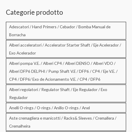
r
c
Categorie prodotto
a
:
Adescatori / Hand Primers / Cebador / Bomba Manual de
Borracha
Alberi acceleratori / Accelerator Starter Shaft / Eje Acelerador /
Exo Acelerador
Alberi pompa V.E. / Alberi CP4 / Alberi DENSO / Alberi VDO /
Alberi DFP6 DELPHI / Pump Shaft V.E / DFP6 / CP4 / Eje V.E. /
CP4 / DFP6/ Exo de Acionamento V.E. / CP4 / DFP6
Alberi regolatori / Regulator Shaft / Eje Regulador / Exo
Regulador
Anelli O-rings / O-rings / Anillo O-rings / Anel
Aste cremagliera e manicotti / Racks& Sleeves / Cremallera /
Cremalheira