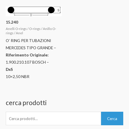
15.240
Anelli O-rings / O-rings / Anillo O-
rings / Anel
O’ RING PER TUBAZIONI
MERCEDES TIPO GRANDE –
Riferimento Originale:
1.900.210.107 BOSCH –
DxS
10×2,50 NBR
cerca prodotti
C
Cerca
e