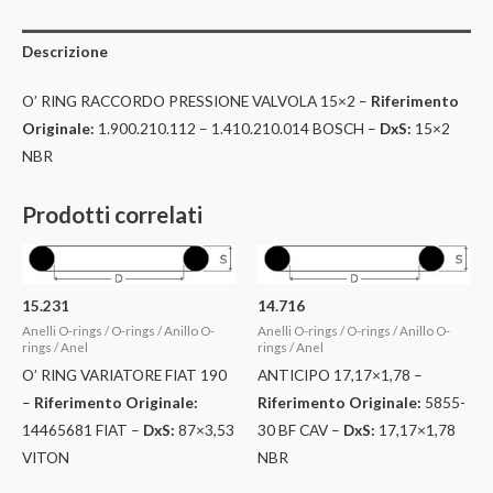
Descrizione
O’ RING RACCORDO PRESSIONE VALVOLA 15×2 –
Riferimento
Originale:
1.900.210.112 – 1.410.210.014 BOSCH –
DxS:
15×2
NBR
Prodotti correlati
15.231
14.716
Anelli O-rings / O-rings / Anillo O-
Anelli O-rings / O-rings / Anillo O-
rings / Anel
rings / Anel
O’ RING VARIATORE FIAT 190
ANTICIPO 17,17×1,78 –
–
Riferimento Originale:
Riferimento Originale:
5855-
14465681 FIAT –
DxS:
87×3,53
30 BF CAV –
DxS:
17,17×1,78
VITON
NBR