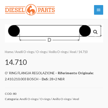
Vai
Menu
al
contenuto
princi
Home
/
Anelli O-rings / O-rings / Anillo O-rings / Anel
/ 14.710
14.710
O’ RING FLANGIA REGOLAZIONE –
Riferimento Originale:
2.410.210.003 BOSCH –
DxS:
28×2 NBR
COD:
80
Categoria:
Anelli O-rings / O-rings / Anillo O-rings / Anel