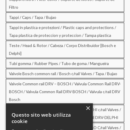
Filtro
Tappi / Caps / Tapa / Bujao
Tappi in plastica e protezioni / Plastic caps and protections /
Tapa plastica de proteccion y proteccion / Tampa plastica
Teste / Head & Rotor / Cabeza / Corpo Distribuidor [Bosch e
Delphi]
Tubi gomma / Rubber Pipes / Tubo de goma / Mangueira
Valvole Bosch common rail / Bosch c/rail Valves / Tapa / Bujao
Valvole Common rail DRV – BOSCH / Valvula Common Rail DRV-
BOSCH / Valvula Common Rail DRV-BOSCH / Valvula c/rail DRV
Bosch
×
Valvole Common rail DRV – DELPHI / DRV-DELPHI c/rail Valves /
Questo sito web utilizza
Valvula Common Rail DRV-DELPHI / Valvula c/rail DRV-DELPHI
cookie
Valvole Common rail DRV – DENSO / DRV-DENSO C/rail Valves /