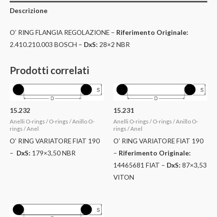
Descrizione
O’ RING FLANGIA REGOLAZIONE –
Riferimento Originale:
2.410.210.003 BOSCH –
DxS:
28×2 NBR
Prodotti correlati
15.232
15.231
Anelli O-rings / O-rings / Anillo O-
Anelli O-rings / O-rings / Anillo O-
rings / Anel
rings / Anel
O’ RING VARIATORE FIAT 190
O’ RING VARIATORE FIAT 190
–
DxS:
179×3,50 NBR
–
Riferimento Originale:
14465681 FIAT –
DxS:
87×3,53
VITON