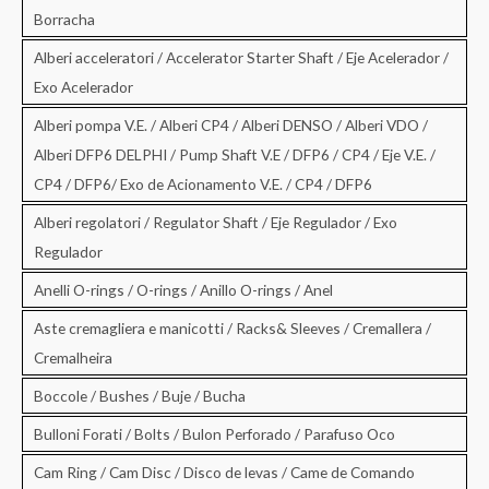
Borracha
Alberi acceleratori / Accelerator Starter Shaft / Eje Acelerador /
Exo Acelerador
Alberi pompa V.E. / Alberi CP4 / Alberi DENSO / Alberi VDO /
Alberi DFP6 DELPHI / Pump Shaft V.E / DFP6 / CP4 / Eje V.E. /
CP4 / DFP6/ Exo de Acionamento V.E. / CP4 / DFP6
Alberi regolatori / Regulator Shaft / Eje Regulador / Exo
Regulador
Anelli O-rings / O-rings / Anillo O-rings / Anel
Aste cremagliera e manicotti / Racks& Sleeves / Cremallera /
Cremalheira
Boccole / Bushes / Buje / Bucha
Bulloni Forati / Bolts / Bulon Perforado / Parafuso Oco
Cam Ring / Cam Disc / Disco de levas / Came de Comando