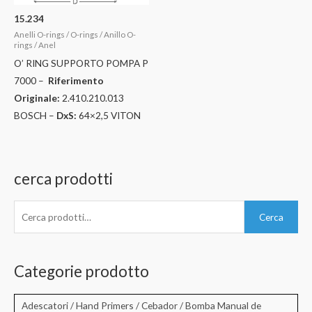
15.234
Anelli O-rings / O-rings / Anillo O-
rings / Anel
O’ RING SUPPORTO POMPA P
7000 –
Riferimento
Originale:
2.410.210.013
BOSCH –
DxS:
64×2,5 VITON
cerca prodotti
C
Cerca
e
r
c
Categorie prodotto
a
:
Adescatori / Hand Primers / Cebador / Bomba Manual de