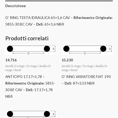
Descrizione
O’ RING TESTA IDRAULICA 65×1,6 CAV –
Riferimento Originale:
5855-30 BC CAV –
DxS:
65×1,6 NBR
Prodotti correlati
14.716
15.230
Anelli O-rings / O-rings / Anillo O-
Anelli O-rings / O-rings / Anillo O-
rings / Anel
rings / Anel
ANTICIPO 17,17×1,78 –
O’ RING VARIATORE FIAT 190
Riferimento Originale:
5855-
–
DxS:
87×3,53 NBR
30 BF CAV –
DxS:
17,17×1,78
NBR