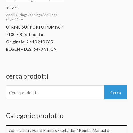
15.235
Anelli O-rings / O-rings / Anillo O-
rings / Anel
O’ RING SUPPORTO POMPA P
7100 –
Riferimento
Originale:
2.410.210.065
BOSCH –
DxS:
64×3 VITON
cerca prodotti
C
Cerca
e
r
c
Categorie prodotto
a
:
Adescatori / Hand Primers / Cebador / Bomba Manual de