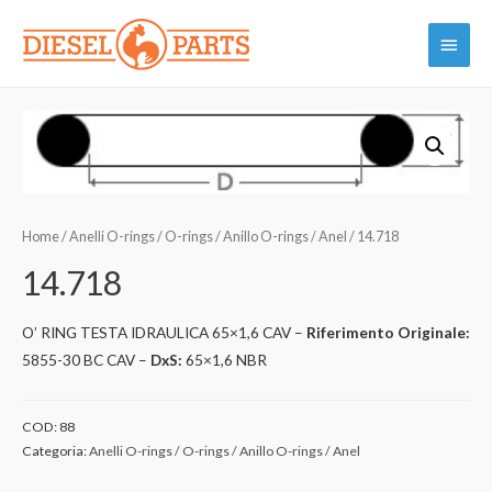
Vai
Menu
al
contenuto
princi
Home
/
Anelli O-rings / O-rings / Anillo O-rings / Anel
/ 14.718
14.718
O’ RING TESTA IDRAULICA 65×1,6 CAV –
Riferimento Originale:
5855-30 BC CAV –
DxS:
65×1,6 NBR
COD:
88
Categoria:
Anelli O-rings / O-rings / Anillo O-rings / Anel