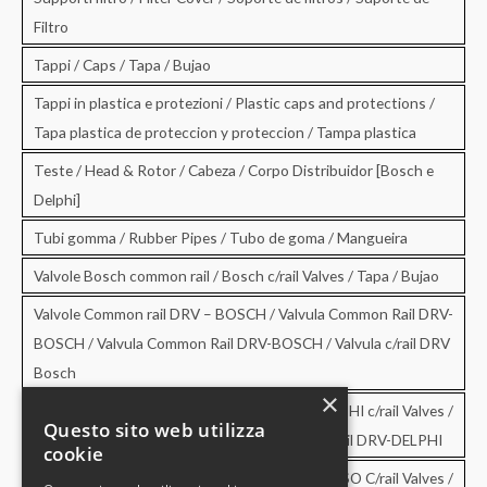
Filtro
Tappi / Caps / Tapa / Bujao
Tappi in plastica e protezioni / Plastic caps and protections /
Tapa plastica de proteccion y proteccion / Tampa plastica
Teste / Head & Rotor / Cabeza / Corpo Distribuidor [Bosch e
Delphi]
Tubi gomma / Rubber Pipes / Tubo de goma / Mangueira
Valvole Bosch common rail / Bosch c/rail Valves / Tapa / Bujao
Valvole Common rail DRV – BOSCH / Valvula Common Rail DRV-
BOSCH / Valvula Common Rail DRV-BOSCH / Valvula c/rail DRV
Bosch
×
Valvole Common rail DRV – DELPHI / DRV-DELPHI c/rail Valves /
Questo sito web utilizza
Valvula Common Rail DRV-DELPHI / Valvula c/rail DRV-DELPHI
cookie
Valvole Common rail DRV – DENSO / DRV-DENSO C/rail Valves /