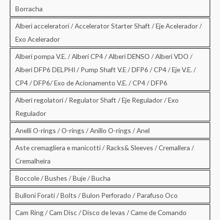
Borracha
Alberi acceleratori / Accelerator Starter Shaft / Eje Acelerador /
Exo Acelerador
Alberi pompa V.E. / Alberi CP4 / Alberi DENSO / Alberi VDO /
Alberi DFP6 DELPHI / Pump Shaft V.E / DFP6 / CP4 / Eje V.E. /
CP4 / DFP6/ Exo de Acionamento V.E. / CP4 / DFP6
Alberi regolatori / Regulator Shaft / Eje Regulador / Exo
Regulador
Anelli O-rings / O-rings / Anillo O-rings / Anel
Aste cremagliera e manicotti / Racks& Sleeves / Cremallera /
Cremalheira
Boccole / Bushes / Buje / Bucha
Bulloni Forati / Bolts / Bulon Perforado / Parafuso Oco
Cam Ring / Cam Disc / Disco de levas / Came de Comando