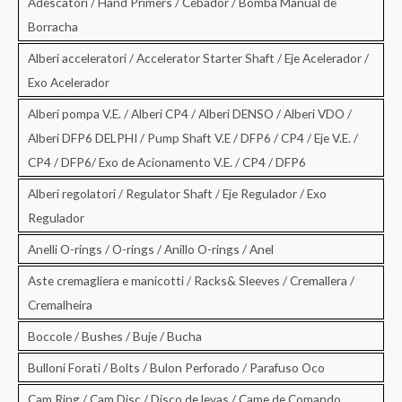
Adescatori / Hand Primers / Cebador / Bomba Manual de
Borracha
Alberi acceleratori / Accelerator Starter Shaft / Eje Acelerador /
Exo Acelerador
Alberi pompa V.E. / Alberi CP4 / Alberi DENSO / Alberi VDO /
Alberi DFP6 DELPHI / Pump Shaft V.E / DFP6 / CP4 / Eje V.E. /
CP4 / DFP6/ Exo de Acionamento V.E. / CP4 / DFP6
Alberi regolatori / Regulator Shaft / Eje Regulador / Exo
Regulador
Anelli O-rings / O-rings / Anillo O-rings / Anel
Aste cremagliera e manicotti / Racks& Sleeves / Cremallera /
Cremalheira
Boccole / Bushes / Buje / Bucha
Bulloni Forati / Bolts / Bulon Perforado / Parafuso Oco
Cam Ring / Cam Disc / Disco de levas / Came de Comando