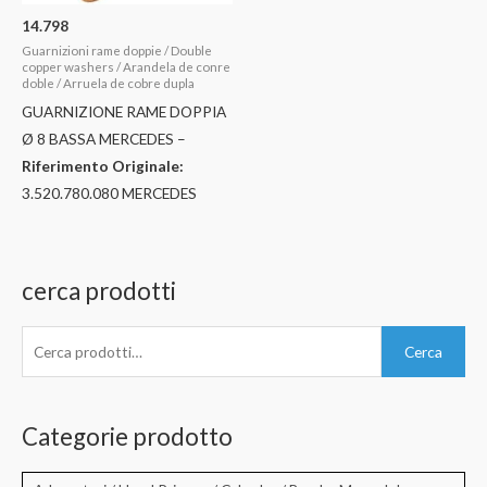
14.798
Guarnizioni rame doppie / Double
copper washers / Arandela de conre
doble / Arruela de cobre dupla
GUARNIZIONE RAME DOPPIA
Ø 8 BASSA MERCEDES –
Riferimento Originale:
3.520.780.080 MERCEDES
cerca prodotti
C
Cerca
e
r
c
Categorie prodotto
a
: