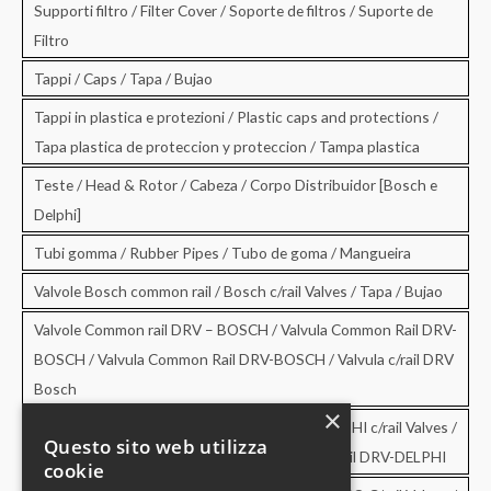
Supporti filtro / Filter Cover / Soporte de filtros / Suporte de
Filtro
Tappi / Caps / Tapa / Bujao
Tappi in plastica e protezioni / Plastic caps and protections /
Tapa plastica de proteccion y proteccion / Tampa plastica
Teste / Head & Rotor / Cabeza / Corpo Distribuidor [Bosch e
Delphi]
Tubi gomma / Rubber Pipes / Tubo de goma / Mangueira
Valvole Bosch common rail / Bosch c/rail Valves / Tapa / Bujao
Valvole Common rail DRV – BOSCH / Valvula Common Rail DRV-
BOSCH / Valvula Common Rail DRV-BOSCH / Valvula c/rail DRV
Bosch
×
Valvole Common rail DRV – DELPHI / DRV-DELPHI c/rail Valves /
Questo sito web utilizza
Valvula Common Rail DRV-DELPHI / Valvula c/rail DRV-DELPHI
cookie