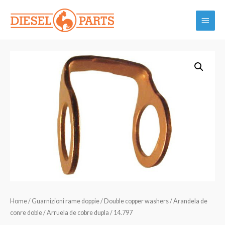
Vai
Menu
al
contenuto
princi
Home
/
Guarnizioni rame doppie / Double copper washers / Arandela de
conre doble / Arruela de cobre dupla
/ 14.797