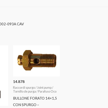
002-093A CAV
14.878
Raccordi spurgo / Joint pump /
Tornillo de purga / Parafuso Oco
BULLONE FORATO 14×1,5
CON SPURGO –