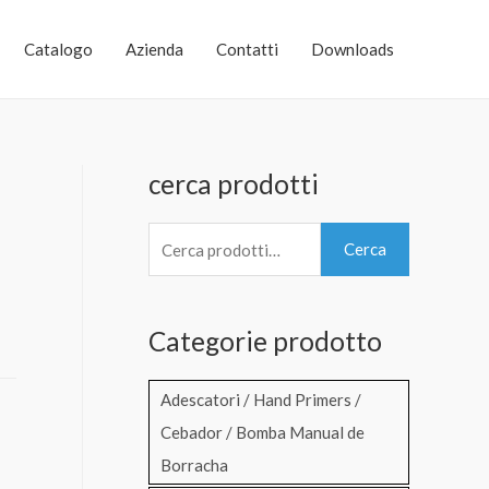
Catalogo
Azienda
Contatti
Downloads
cerca prodotti
C
Cerca
e
r
Categorie prodotto
c
a
Adescatori / Hand Primers /
:
Cebador / Bomba Manual de
Borracha